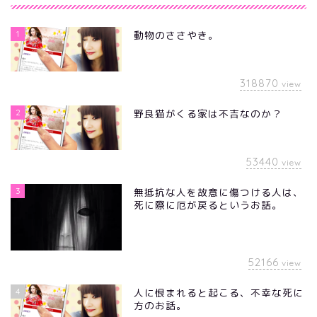
1
動物のささやき。
318870
view
2
野良猫がくる家は不吉なのか？
53440
view
3
無抵抗な人を故意に傷つける人は、
死に際に厄が戻るというお話。
52166
view
4
人に恨まれると起こる、不幸な死に
方のお話。