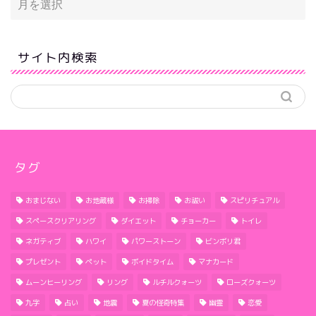
サイト内検索
タグ
おまじない
お地蔵様
お掃除
お祓い
スピリチュアル
スペースクリアリング
ダイエット
チョーカー
トイレ
ネガティブ
ハワイ
パワーストーン
ビンボリ君
プレゼント
ペット
ボイドタイム
マナカード
ムーンヒーリング
リング
ルチルクォーツ
ローズクォーツ
九字
占い
地震
夏の怪奇特集
幽霊
恋愛