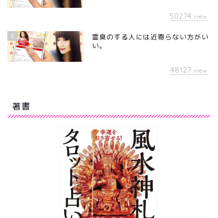
50274
view
5
霊臭のする人には近寄らない方がい
い。
48127
view
著書