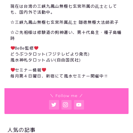
現在は台湾の三峽九鳳山無極七玄宮所属の乩士として
も、国内外で活動中。
☆三峽九鳳山無極七玄宮所属乩士 隠徳無極大法師弟子
☆ご先祖様は修験道の狗神遣い、第十代島主・種子島幡
時
BeBe監修
どうぶつタロット(フジテレビより発売)
風水神札タロット占い(自由国民社)
セミナー情報
毎月第４日曜日、新宿にて風水セミナー開催中‼︎
＼ Follow me ／
人気の記事