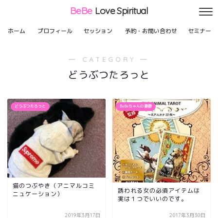
BeBe
Love Spiritual
ホーム
プロフィール
セッション
予約・お問い合わせ
セミナー
― CATEGORY ―
どうぶつたろっと
どうぶつたろっと
BeBeちゃんの憂鬱
猫のつぶやき（アニマルコミ
誘われる女の必須アイテムは
ニュケーション）
実は１つでいいのです。
2019年3月17日
2017年3月30日