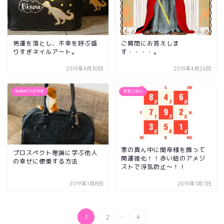
男運を落とし、不幸を呼ぶ盛
ご質問にお答えしま
りすぎネイルアート。
す・・・・。
2019年4月30日
2019年4月26日
BeBeのつぶやき
おまじない
家の真ん中に関帝様を飾って
プロスペクト理論に学ぶ他人
開運強化！！赤い紐のアメジ
の幸せに便乗する方法
ストで浮気防止〜！！
2019年1月8日
2019年1月7日
...
1
2
4