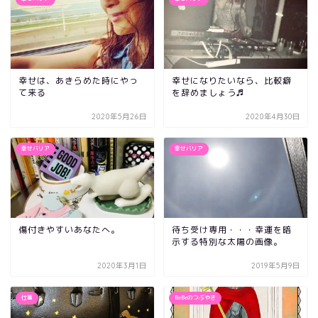
幸せは、あきらめた時にやっ
幸せになりたいなら、比較癖
て来る
を辞めましょう♬
2020年5月26日
2020年4月30日
幸せバリア
幸せバリア
傷付きやすいあなたへ。
待ち受け専用・・・幸運を暗
示する特別な太陽の画像。
2020年3月1日
2019年5月9日
仕事
BeBeのつぶやき