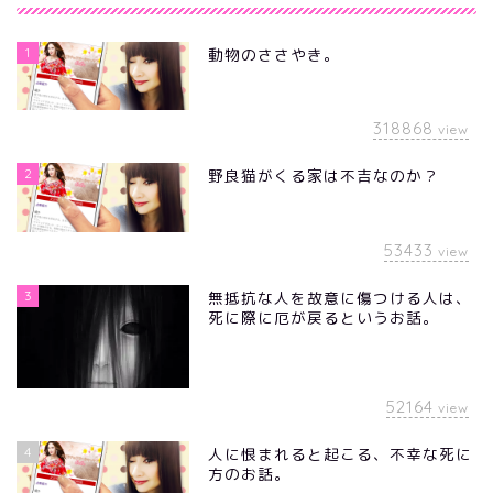
1
動物のささやき。
318868
view
2
野良猫がくる家は不吉なのか？
53433
view
3
無抵抗な人を故意に傷つける人は、
死に際に厄が戻るというお話。
52164
view
4
人に恨まれると起こる、不幸な死に
方のお話。