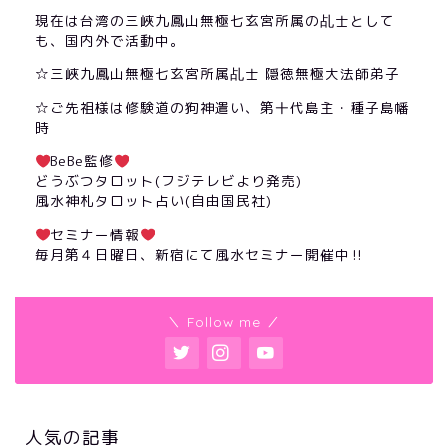
現在は台湾の三峽九鳳山無極七玄宮所属の乩士として
も、国内外で活動中。
☆三峽九鳳山無極七玄宮所属乩士 隠徳無極大法師弟子
☆ご先祖様は修験道の狗神遣い、第十代島主・種子島幡
時
BeBe監修
どうぶつタロット(フジテレビより発売)
風水神札タロット占い(自由国民社)
セミナー情報
毎月第４日曜日、新宿にて風水セミナー開催中‼︎
＼ Follow me ／
人気の記事