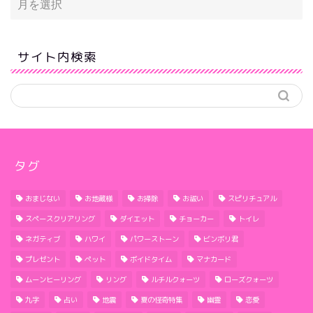
サイト内検索
タグ
おまじない
お地蔵様
お掃除
お祓い
スピリチュアル
スペースクリアリング
ダイエット
チョーカー
トイレ
ネガティブ
ハワイ
パワーストーン
ビンボリ君
プレゼント
ペット
ボイドタイム
マナカード
ムーンヒーリング
リング
ルチルクォーツ
ローズクォーツ
九字
占い
地震
夏の怪奇特集
幽霊
恋愛