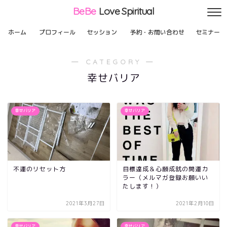
BeBe
Love Spiritual
ホーム
プロフィール
セッション
予約・お問い合わせ
セミナー
― CATEGORY ―
幸せバリア
幸せバリア
幸せバリア
不運のリセット方
目標達成＆心願成就の開運カ
ラー（メルマガ登録お願いい
たします！）
2021年3月27日
2021年2月10日
幸せバリア
幸せバリア