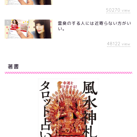
50270
view
5
霊臭のする人には近寄らない方がい
い。
48122
view
著書