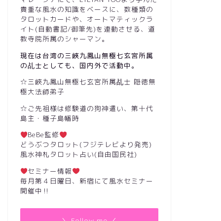
貴重な風水の知識をベースに、数種類の
タロットカードや、オートマティックラ
イト(自動書記/御筆先)を連動させる、道
教寺院所属のシャーマン。
現在は台湾の三峽九鳳山無極七玄宮所属
の乩士としても、国内外で活動中。
☆三峽九鳳山無極七玄宮所属乩士 隠徳無
極大法師弟子
☆ご先祖様は修験道の狗神遣い、第十代
島主・種子島幡時
BeBe監修
どうぶつタロット(フジテレビより発売)
風水神札タロット占い(自由国民社)
セミナー情報
毎月第４日曜日、新宿にて風水セミナー
開催中‼︎
＼ Follow me ／