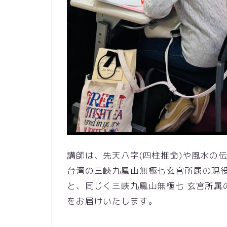
講師は、先天八字(四柱推命)や風水の
台湾の三峽九鳳山無極七玄宮所属の現
と、同じく三峽九鳳山無極七 玄宮所属の
をお届けいたします。