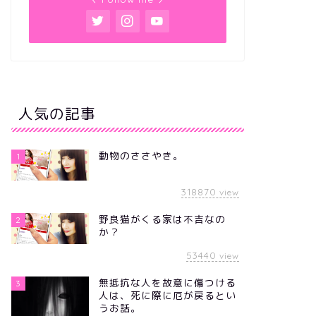
人気の記事
動物のささやき。
1
318870
view
野良猫がくる家は不吉なの
2
か？
53440
view
無抵抗な人を故意に傷つける
3
人は、死に際に厄が戻るとい
うお話。