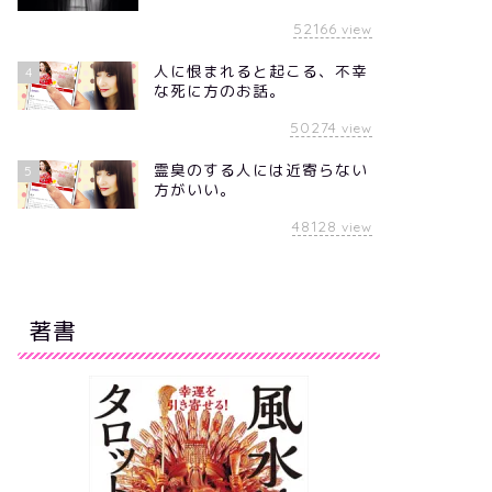
52166
view
人に恨まれると起こる、不幸
4
な死に方のお話。
50274
view
霊臭のする人には近寄らない
5
方がいい。
48128
view
著書