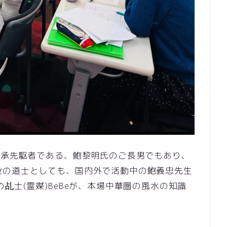
伝承先駆者である、鮑黎明氏のご長男でもあり、
役の道士としても、国内外で活動中の鮑義忠先生
乩士(霊媒)BeBeが、本場中華圏の風水の知識