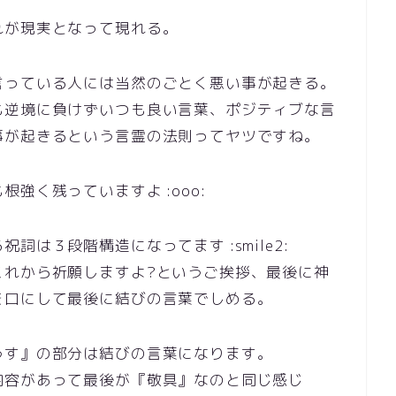
れが現実となって現れる。
言っている人には当然のごとく悪い事が起きる。
も逆境に負けずいつも良い言葉、ポジティブな言
事が起きるという言霊の法則ってヤツですね。
強く残っていますよ :ooo:
は３段階構造になってます :smile2:
これから祈願しますよ?というご挨拶、最後に神
を口にして最後に結びの言葉でしめる。
うす』の部分は結びの言葉になります。
内容があって最後が『敬具』なのと同じ感じ