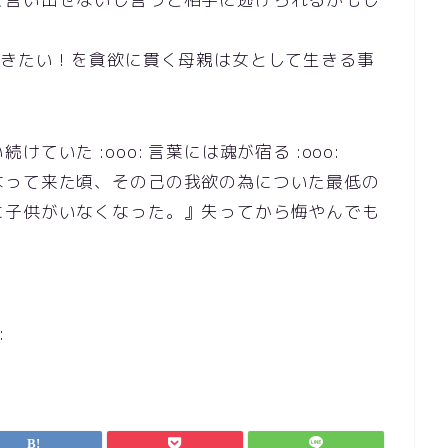
輝きたい！を貪欲に貫く母親は女として生きる事
いた :ooo: 言葉には魂が宿る :ooo:
なって来た頃、その己の我欲の為についた最低の
に子供がいなくなった。』失ってから悔やんでも
: