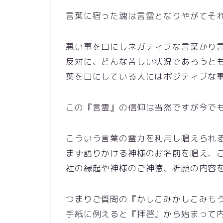
言葉に宿った魂は言霊となりやがてそ
悪い事を口にしネガティブな言葉かり
反対に、どんな苦しい状況であろうと
葉を口にしている人にはポジティブな
この『言霊』の信仰は当然ですが今でも根
こういう言葉の霊力を利用し唱えられる祝詞
まず語りかける神様のお名前を唱え、
社の縁起や神様のご神徳、祈願の内容
つまりご質問の『かしこみかしこみも
手紙に例えると『拝啓』から始まって