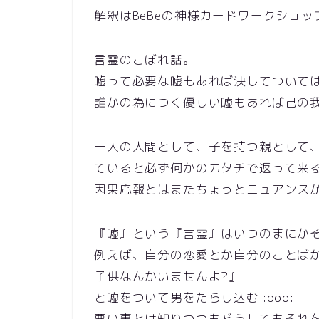
解釈はBeBeの神様カードワークショッ
言霊のこぼれ話。
嘘って必要な嘘もあれば決してついて
誰かの為につく優しい嘘もあれば己の
一人の人間として、子を持つ親として
ていると必ず何かのカタチで返って来
因果応報とはまたちょっとニュアンス
『嘘』という『言霊』はいつのまにか
例えば、自分の恋愛とか自分のことば
子供なんかいませんよ?』
と嘘をついて男をたらし込む :ooo:
悪い事とは知りつつもどうしてもそれ