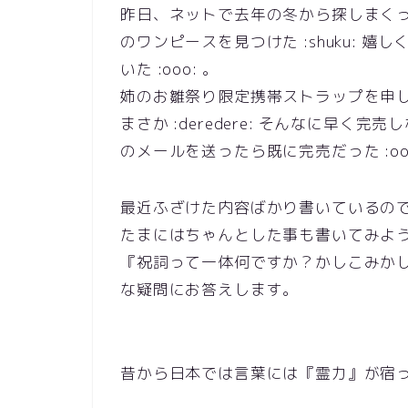
昨日、ネットで去年の冬から探しまくっ
のワンピースを見つけた :shuku: 
いた :ooo: 。
姉のお雛祭り限定携帯ストラップを申
まさか :deredere: そんなに早
のメールを送ったら既に完売だった :ooo
最近ふざけた内容ばかり書いているので（
たまにはちゃんとした事も書いてみよ
『祝詞って一体何ですか？かしこみか
な疑問にお答えします。
昔から日本では言葉には『霊力』が宿