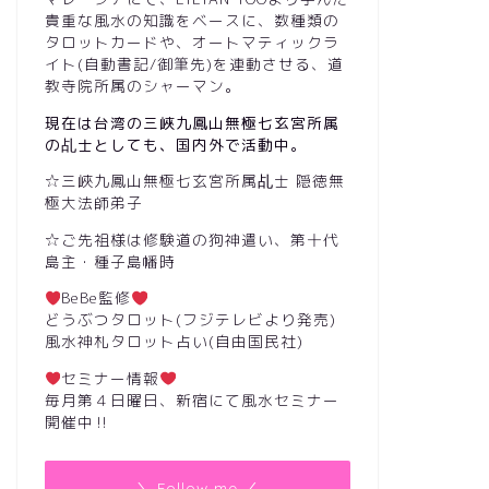
貴重な風水の知識をベースに、数種類の
タロットカードや、オートマティックラ
イト(自動書記/御筆先)を連動させる、道
教寺院所属のシャーマン。
現在は台湾の三峽九鳳山無極七玄宮所属
の乩士としても、国内外で活動中。
☆三峽九鳳山無極七玄宮所属乩士 隠徳無
極大法師弟子
☆ご先祖様は修験道の狗神遣い、第十代
島主・種子島幡時
BeBe監修
どうぶつタロット(フジテレビより発売)
風水神札タロット占い(自由国民社)
セミナー情報
毎月第４日曜日、新宿にて風水セミナー
開催中‼︎
＼ Follow me ／