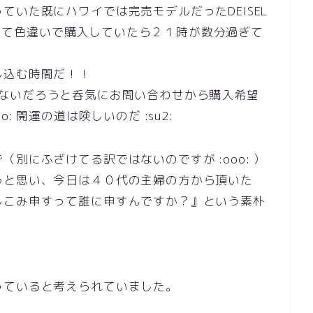
ていた既にハワイでは完売モデルだったDEISEL
嬉しくて色違いで購入していたら２１時が数分過ぎて
し込む時間だ！！
く完売しないだろうと呑気にお問い合わせから購入希望
: 開運の道は険しいのだ :su2:
別にふざけてる訳ではないのですが :ooo: ）
うと思い、今日は４０代の主婦の方から頂いた
しこみ申すって誰に申すんですか？』という素朴
っていると考えられていました。