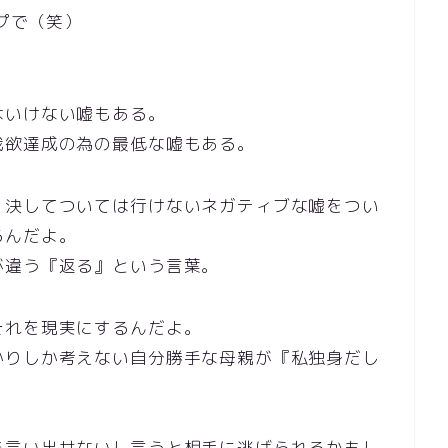
プで（笑）
はいけない嘘もある。
我欲達成の為の最低な嘘もある。
、決してついては行けないネガティブな嘘をつい
るんだよ。
が違う『返る』という言葉。
それを現実にするんだよ。
かりしか考えない自分勝手な母親が『私独身だし
を言い出せないし言うと相手に逃げられるかもし