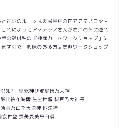
ると祝詞のルーツは天岩屋戸の前でアマノコヤネ
o: これによってアマテラスさんが岩戸の外に連れ
の手の話は私の『神様カードワークショップ』に
りますので、興味のある方は是非ワークショップ
命以知? 皇親神伊邪那岐乃大神
祓比給布時爾 生坐世留 祓戸乃大神等
申須事乃由乎天津神 地津神
聞食世登 畏美畏美母白須