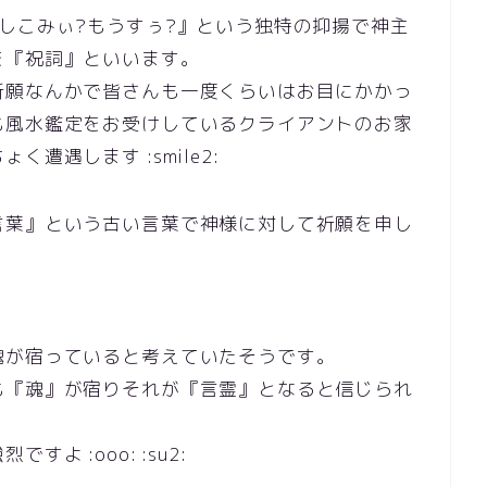
しこみぃ?もうすぅ?』という独特の抑揚で神主
を『祝詞』といいます。
祈願なんかで皆さんも一度くらいはお目にかかっ
も風水鑑定をお受けしているクライアントのお家
遭遇します :smile2:
言葉』という古い言葉で神様に対して祈願を申し
魂が宿っていると考えていたそうです。
も『魂』が宿りそれが『言霊』となると信じられ
 :ooo: :su2: