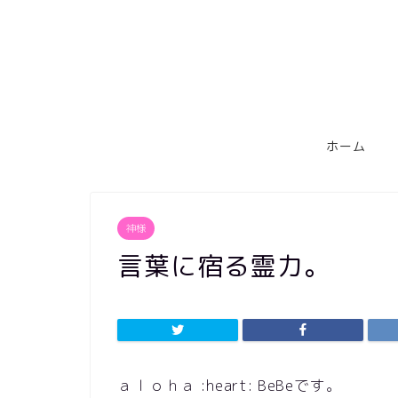
ホーム
神様
言葉に宿る霊力。
ａｌｏｈａ :heart: BeBeです。