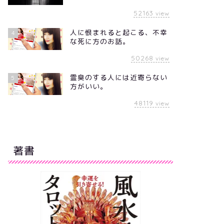
52163
view
人に恨まれると起こる、不幸
4
な死に方のお話。
50268
view
霊臭のする人には近寄らない
5
方がいい。
48119
view
著書