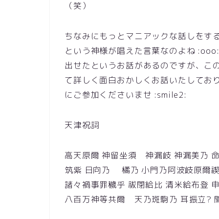
（笑）
ちなみにもっとマニアックな話しをす
という神様が唱えた言葉なのよね :oo
出せたというお話があるのですが、こ
て詳しく面白おかしくお話いたしてお
にご参加くださいませ :smile2:
天津祝詞
高天原爾 神留坐須 神漏岐 神漏美乃 
筑紫 日向乃 橘乃 小門乃阿波岐原爾禊
諸々禍事罪穢乎 祓閉給比 清米給布登 
八百万神等共爾 天乃斑駒乃 耳振立? 