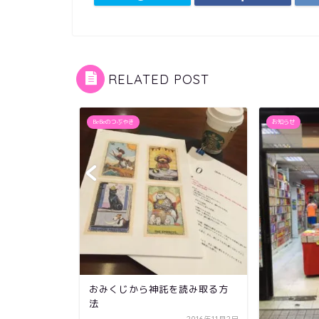
RELATED POST
BeBeのつぶやき
お知らせ
おみくじから神託を読み取る方
よ・・・あ
法
ころ