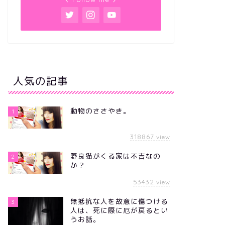
人気の記事
動物のささやき。
1
318867
view
野良猫がくる家は不吉なの
2
か？
53432
view
無抵抗な人を故意に傷つける
3
人は、死に際に厄が戻るとい
うお話。