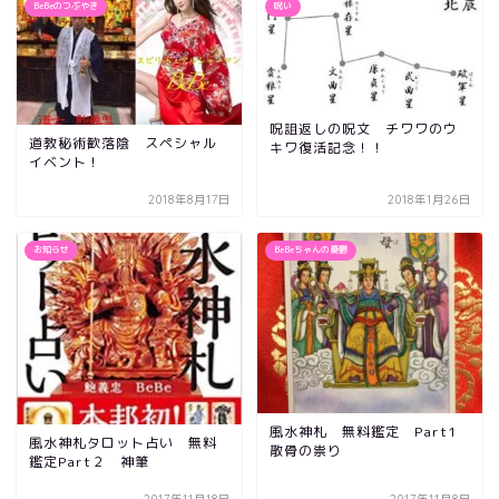
BeBeのつぶやき
呪い
呪詛返しの呪文 チワワのウ
道教秘術歓落陰 スペシャル
キワ復活記念！！
イベント！
2018年8月17日
2018年1月26日
お知らせ
BeBeちゃんの憂鬱
風水神札 無料鑑定 Part1
風水神札タロット占い 無料
散骨の祟り
鑑定Part２ 神筆