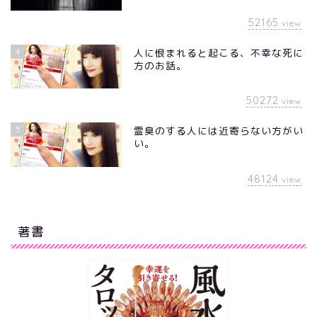
52165
view
4
人に恨まれると起こる、不幸な死に
方のお話。
50272
view
5
霊臭のする人には近寄らない方がい
い。
48124
view
著書