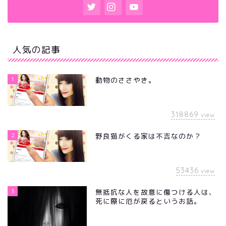
人気の記事
1
動物のささやき。
318869
view
2
野良猫がくる家は不吉なのか？
53436
view
3
無抵抗な人を故意に傷つける人は、
死に際に厄が戻るというお話。