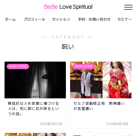
BeBe
Love Spiritual
ホーム
プロフィール
セッション
予約・お問い合わせ
セミナー
― CATEGORY ―
呪い
BeBeのつぶやき
BeBeのつぶやき
無抵抗な人を故意に傷つける
セルフ波動修正術 狗神遣い
人は、死に際に厄が戻るとい
の言霊遣い
うお話。
2018年9月23日
2018年8月18日