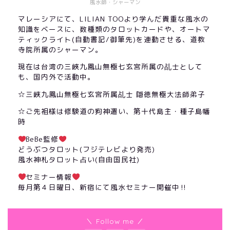
風水師・シャーマン
マレーシアにて、LILIAN TOOより学んだ貴重な風水の
知識をベースに、数種類のタロットカードや、オートマ
ティックライト(自動書記/御筆先)を連動させる、道教
寺院所属のシャーマン。
現在は台湾の三峽九鳳山無極七玄宮所属の乩士として
も、国内外で活動中。
☆三峽九鳳山無極七玄宮所属乩士 隠徳無極大法師弟子
☆ご先祖様は修験道の狗神遣い、第十代島主・種子島幡
時
BeBe監修
どうぶつタロット(フジテレビより発売)
風水神札タロット占い(自由国民社)
セミナー情報
毎月第４日曜日、新宿にて風水セミナー開催中‼︎
＼ Follow me ／