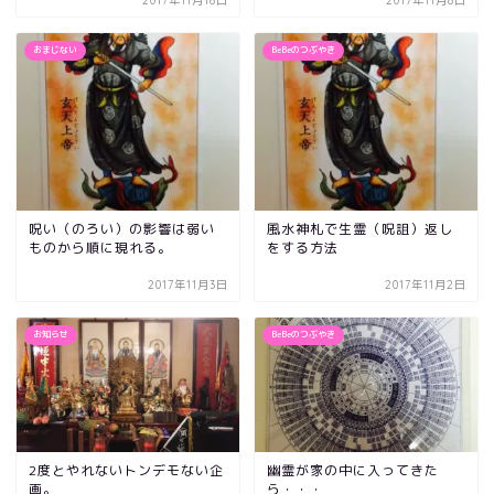
2017年11月18日
2017年11月8日
おまじない
BeBeのつぶやき
呪い（のろい）の影響は弱い
風水神札で生霊（呪詛）返し
ものから順に現れる。
をする方法
2017年11月3日
2017年11月2日
お知らせ
BeBeのつぶやき
2度とやれないトンデモない企
幽霊が家の中に入ってきた
画。
ら・・・