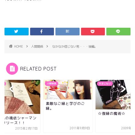
HOME
人間関係
なかなか信じない男・・・後編。
RELATED POST
関係
おまじない
お知らせ
敵なご縁と学びのご
。
☆復縁の魔術☆
種子島の魂依シャー
PC版リリース！！
2011年9月9日
2009年7月9日
2015年2