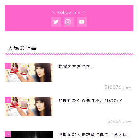
＼ Follow me ／
人気の記事
1
動物のささやき。
318876
view
2
野良猫がくる家は不吉なのか？
53454
view
3
無抵抗な人を故意に傷つける人は、