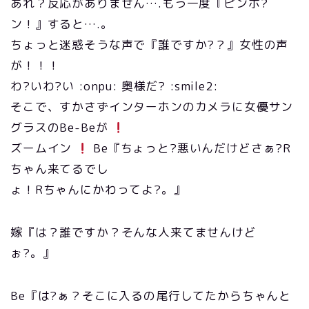
あれ？反応がありません….もう一度『ピンポ?
ン！』すると….。
ちょっと迷惑そうな声で『誰ですか?？』女性の声
が！！！
わ?いわ?い :onpu: 奥様だ? :smile2:
そこで、すかさずインターホンのカメラに女優サン
グラスのBe-Beが
ズームイン
Be『ちょっと?悪いんだけどさぁ?R
ちゃん来てるでし
ょ！Rちゃんにかわってよ?。』
嫁『は？誰ですか？そんな人来てませんけど
ぉ?。』
Be『は?ぁ？そこに入るの尾行してたからちゃんと