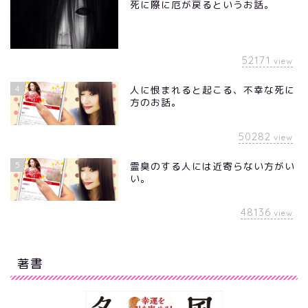
死に際に厄が戻るというお話。
52171
view
4
人に恨まれると起こる、不幸な死に
方のお話。
50282
view
5
霊臭のする人には近寄らない方がい
い。
48136
view
著書