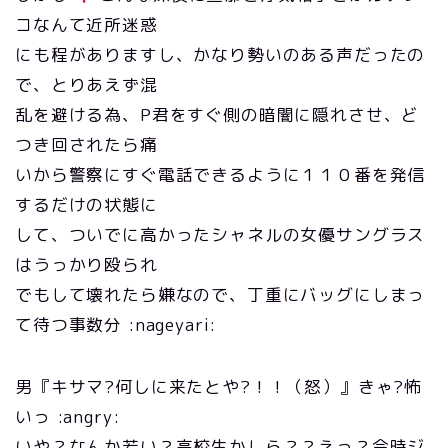
コなんて近所迷惑
にも程がありますし、かなり勢いのある声だったの
で、とりあえず混
乱を避ける為、P君をすぐ側の暗闇に隠れさせ、ど
つき回されたら痛
いから警察にすぐ電話できるように１１０番を発信
するだけの状態に
して、ついでに高かったシャネルの女優サングラス
はうっかり殴られ
でもして壊れたら嫌なので、丁重にバッグにしまっ
て待つ事数分 :nageyari:
男『キサマ?何しに来たとや?！！（怒）』きゃ?怖
いっ :angry:
いや？なんか若い？高校生かしら？？えっ？今時ジ