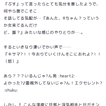
『ぶす』って言ったらとても気分を害したようで、
何やら奥でこそこ
そ話してる気配が…『あんた、Rちゃん？っていう
か女来てるんだけ
ど、誰？』みたいな感じのやりとりが….。
するといきなり凄いでかい声で……
『キサマ?！！今おりていくけんそこにおれよ?！！
（怒）』
あら？？？いるんじゃ?ん男 :heart2:
よかった?♪霊視外してないじゃ?ん！エクセレント?
:shuku:
しかし
こんな深夜に旦那と浮気相手とがガチン