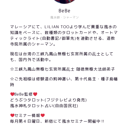
BeBe
風水師・シャーマン
マレーシアにて、LILIAN TOOより学んだ貴重な風水の
知識をベースに、数種類のタロットカードや、オートマ
ティックライト(自動書記/御筆先)を連動させる、道教
寺院所属のシャーマン。
現在は台湾の三峽九鳳山無極七玄宮所属の乩士として
も、国内外で活動中。
☆三峽九鳳山無極七玄宮所属乩士 隠徳無極大法師弟子
☆ご先祖様は修験道の狗神遣い、第十代島主・種子島幡
時
BeBe監修
どうぶつタロット(フジテレビより発売)
風水神札タロット占い(自由国民社)
セミナー情報
毎月第４日曜日、新宿にて風水セミナー開催中‼︎