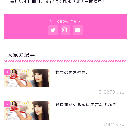
毎月第４日曜日、新宿にて風水セミナー開催中‼︎
＼ Follow me ／
人気の記事
1
動物のささやき。
318870
view
2
野良猫がくる家は不吉なのか？
53441
view