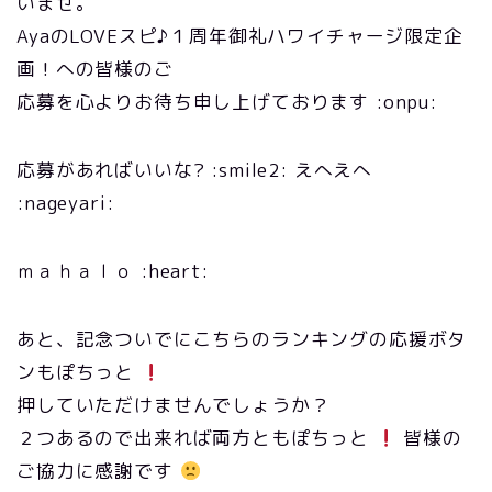
いませ。
AyaのLOVEスピ♪１周年御礼ハワイチャージ限定企
画！への皆様のご
応募を心よりお待ち申し上げております :onpu:
応募があればいいな? :smile2: えへえへ
:nageyari:
ｍａｈａｌｏ :heart:
あと、記念ついでにこちらのランキングの応援ボタ
ンもぽちっと
押していただけませんでしょうか？
２つあるので出来れば両方ともぽちっと
皆様の
ご協力に感謝です