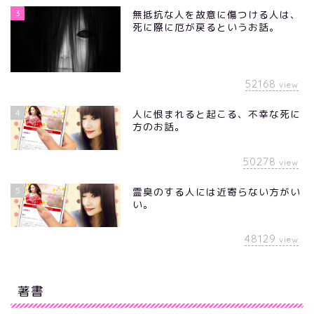
3
無抵抗な人を故意に傷つける人は、
死に際に厄が戻るというお話。
52168
view
4
人に恨まれると起こる、不幸な死に
方のお話。
50278
view
5
霊臭のする人には近寄らない方がい
い。
48129
view
著書