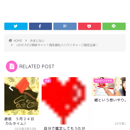
HOME
おまじない
LOVEスピ♪姉妹サイト１周年御礼☆ハワイチャージ限定企画！
RELATED POST
イ
恋愛
BeBeのつぶやき
嘘という思いやり。
oha通信 ５月２４日
ローカルタイム）
2015年2
自分で鑑定してもうたが
2015年5月25日