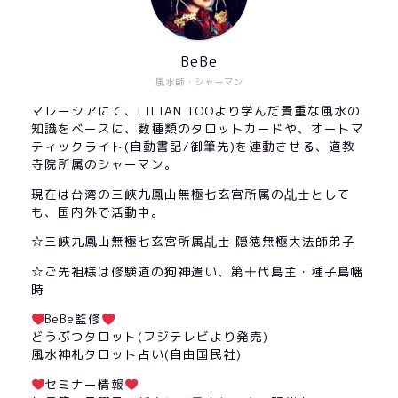
BeBe
風水師・シャーマン
マレーシアにて、LILIAN TOOより学んだ貴重な風水の
知識をベースに、数種類のタロットカードや、オートマ
ティックライト(自動書記/御筆先)を連動させる、道教
寺院所属のシャーマン。
現在は台湾の三峽九鳳山無極七玄宮所属の乩士として
も、国内外で活動中。
☆三峽九鳳山無極七玄宮所属乩士 隠徳無極大法師弟子
☆ご先祖様は修験道の狗神遣い、第十代島主・種子島幡
時
BeBe監修
どうぶつタロット(フジテレビより発売)
風水神札タロット占い(自由国民社)
セミナー情報