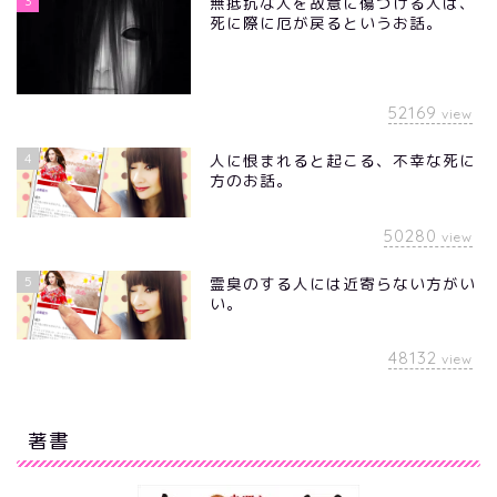
3
無抵抗な人を故意に傷つける人は、
死に際に厄が戻るというお話。
52169
view
4
人に恨まれると起こる、不幸な死に
方のお話。
50280
view
5
霊臭のする人には近寄らない方がい
い。
48132
view
著書