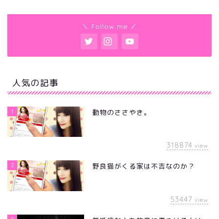
＼ Follow me ／
人気の記事
1
動物のささやき。
318874
view
2
野良猫がくる家は不吉なのか？
53447
view