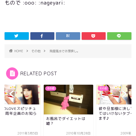
もので :ooo: :nageyari:
HOME
その他
飛星風水でお家探し。
RELATED POST
他
その他
その他
BeのLOVEスピリチュ
彼や旦那様に決して
ル３周年企画のお知ら
てはいけないタブー
。
ます♪
お風呂でダイエットは
嘘？
2011年3月5日
2010年10月28日
2009年8