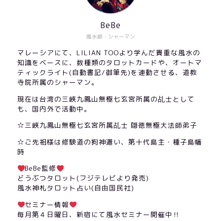
BeBe
風水師・シャーマン
マレーシアにて、LILIAN TOOより学んだ貴重な風水の
知識をベースに、数種類のタロットカードや、オートマ
ティックライト(自動書記/御筆先)を連動させる、道教
寺院所属のシャーマン。
現在は台湾の三峽九鳳山無極七玄宮所属の乩士として
も、国内外で活動中。
☆三峽九鳳山無極七玄宮所属乩士 隠徳無極大法師弟子
☆ご先祖様は修験道の狗神遣い、第十代島主・種子島幡
時
BeBe監修
どうぶつタロット(フジテレビより発売)
風水神札タロット占い(自由国民社)
セミナー情報
毎月第４日曜日、新宿にて風水セミナー開催中‼︎