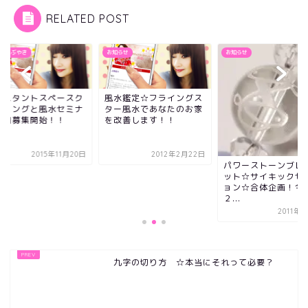
RELATED POST
Beのつぶやき
お知らせ
お知らせ
ンスタントスペースク
風水鑑定☆フライングス
アリングと風水セミナ
ター風水であなたのお家
追加募集開始！！
を改善します！！
2015年11月20日
2012年2月22日
パワーストーンブレ
ット☆サイキックセ
ョン☆合体企画！今
２...
2011年
九字の切り方 ☆本当にそれって必要？