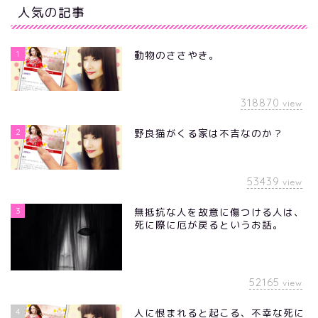
人気の記事
1
動物のささやき。
318870
view
2
野良猫がくる家は不吉なのか？
53439
view
3
無抵抗な人を故意に傷つける人は、
死に際に厄が戻るというお話。
52165
view
4
人に恨まれると起こる、不幸な死に