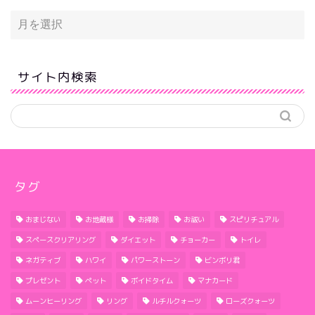
サイト内検索
タグ
おまじない
お地蔵様
お掃除
お祓い
スピリチュアル
スペースクリアリング
ダイエット
チョーカー
トイレ
ネガティブ
ハワイ
パワーストーン
ビンボリ君
プレゼント
ペット
ボイドタイム
マナカード
ムーンヒーリング
リング
ルチルクォーツ
ローズクォーツ