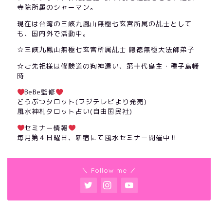
寺院所属のシャーマン。
現在は台湾の三峽九鳳山無極七玄宮所属の乩士として
も、国内外で活動中。
☆三峽九鳳山無極七玄宮所属乩士 隠徳無極大法師弟子
☆ご先祖様は修験道の狗神遣い、第十代島主・種子島幡
時
BeBe監修
どうぶつタロット(フジテレビより発売)
風水神札タロット占い(自由国民社)
セミナー情報
毎月第４日曜日、新宿にて風水セミナー開催中‼︎
＼ Follow me ／