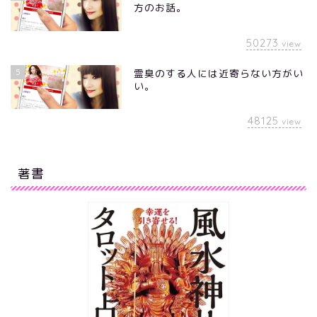
方のお話。
50273
view
5
霊臭のする人には近寄らない方がい
い。
48125
view
著書