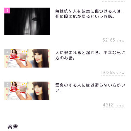
3
無抵抗な人を故意に傷つける人は、
死に際に厄が戻るというお話。
52163
view
4
人に恨まれると起こる、不幸な死に
方のお話。
50268
view
5
霊臭のする人には近寄らない方がい
い。
48121
view
著書