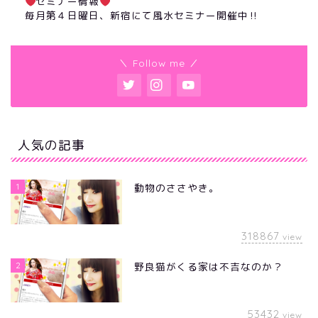
セミナー情報
毎月第４日曜日、新宿にて風水セミナー開催中‼︎
＼ Follow me ／
人気の記事
1
動物のささやき。
318867
view
2
野良猫がくる家は不吉なのか？
53432
view