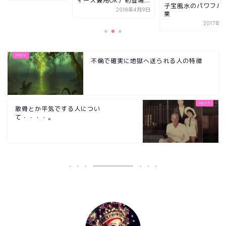
ィース兼用OK）初登場...
子宝風水のパワフル
2018年4月9日
果
2017年
不倫で確実に地獄へ送られる人の特徴
散骨とか平気でする人につい
て・・・・。