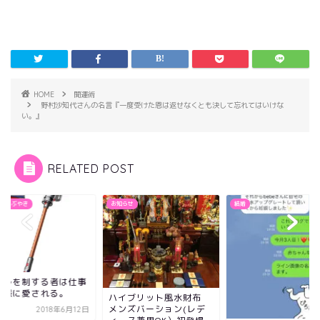
HOME
開運術
野村沙知代さんの名言『一度受けた恩は返せなくとも決して忘れてはいけな
い。』
RELATED POST
Beのつぶやき
お知らせ
結婚
ールを制する者は仕事
神様に愛される。
ハイブリット風水財布
メンズバーション(レデ
2018年6月12日