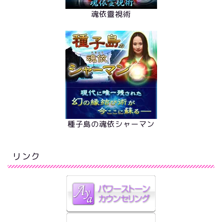
魂依靈視術
種子島の魂依シャーマン
リンク