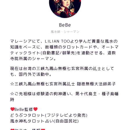
BeBe
風水師・シャーマン
マレーシアにて、LILIAN TOOより学んだ貴重な風水の
知識をベースに、数種類のタロットカードや、オートマ
ティックライト(自動書記/御筆先)を連動させる、道教
寺院所属のシャーマン。
現在は台湾の三峽九鳳山無極七玄宮所属の乩士として
も、国内外で活動中。
☆三峽九鳳山無極七玄宮所属乩士 隠徳無極大法師弟子
☆ご先祖様は修験道の狗神遣い、第十代島主・種子島幡
時
BeBe監修
どうぶつタロット(フジテレビより発売)
風水神札タロット占い(自由国民社)