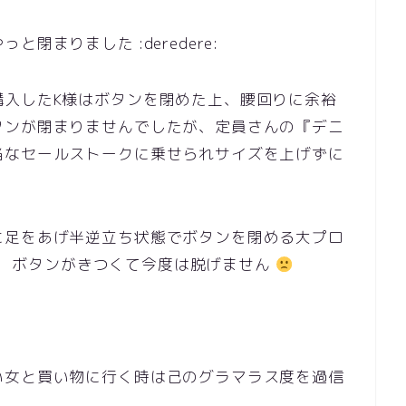
閉まりました :deredere:
購入したK様はボタンを閉めた上、腰回りに余裕
タンが閉まりませんでしたが、定員さんの『デニ
当なセールストークに乗せられサイズを上げずに
に足をあげ半逆立ち状態でボタンを閉める大プロ
しかし、ボタンがきつくて今度は脱げません
い女と買い物に行く時は己のグラマラス度を過信