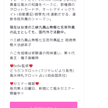
貴重な風水の知識をベースに、数種類の
タロットカードや、オートマティックラ
イト(自動書記/御筆先)を連動させる、道
教寺院所属のシャーマン。
現在は台湾の三峽九鳳山無極七玄宮所属
の乩士としても、国内外で活動中。
☆三峽九鳳山無極七玄宮所属乩士 隠徳無
極大法師弟子
☆ご先祖様は修験道の狗神遣い、第十代
島主・種子島幡時
BeBe監修
どうぶつタロット(フジテレビより発売)
風水神札タロット占い(自由国民社)
セミナー情報
毎月第４日曜日、新宿にて風水セミナー
開催中‼︎
＼ Follow me ／