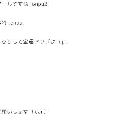
ですね :onpu2:
:onpu:
りして金運アップよ :up:
します :heart: