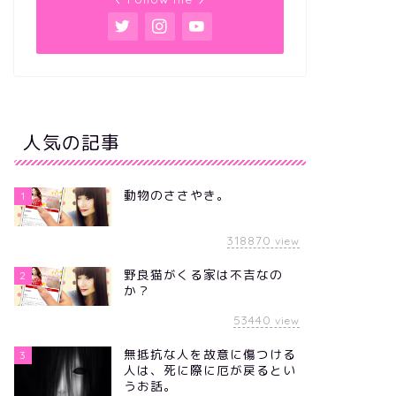
人気の記事
動物のささやき。
1
318870
view
野良猫がくる家は不吉なの
2
か？
53440
view
無抵抗な人を故意に傷つける
3
人は、死に際に厄が戻るとい
うお話。