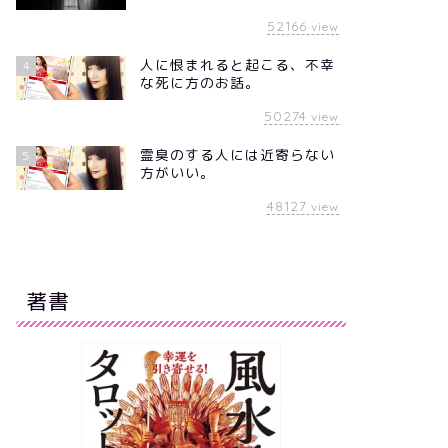
52166
view
人に恨まれると起こる、不幸
4
な死に方のお話。
50274
view
霊臭のする人には近寄らない
5
方がいい。
48127
view
著書