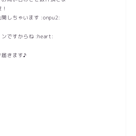
液！
ちゃいます :onpu2:
すからね :heart:
で届きます♪