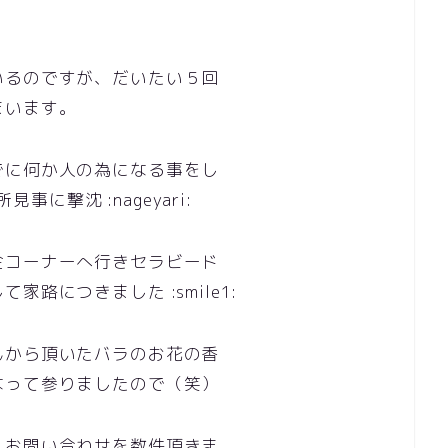
いるのですが、だいたい５回
まいます。
でに何か人の為になる事をし
事に撃沈 :nageyari:
金コーナーへ行きセラビード
路につきました :smile1:
んから頂いたバラのお花の香
なって参りましたので（笑）
、お問い合わせを数件頂きま