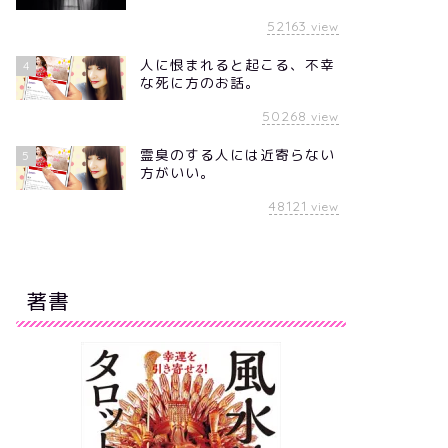
52163
view
人に恨まれると起こる、不幸
4
な死に方のお話。
50268
view
霊臭のする人には近寄らない
5
方がいい。
48121
view
著書