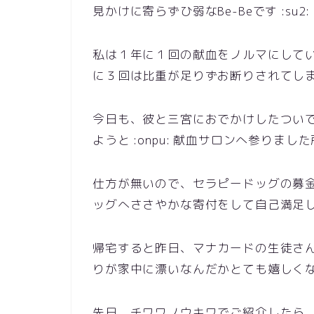
見かけに寄らずひ弱なBe-Beです :su2:
私は１年に１回の献血をノルマにして
に３回は比重が足りずお断りされてし
今日も、彼と三宮におでかけしたつい
ようと :onpu: 献血サロンへ参りました所見
仕方が無いので、セラピードッグの募
ッグへささやかな寄付をして自己満足して家
帰宅すると昨日、マナカードの生徒さ
りが家中に漂いなんだかとても嬉しく
先日、チワワノウキワでご紹介したら