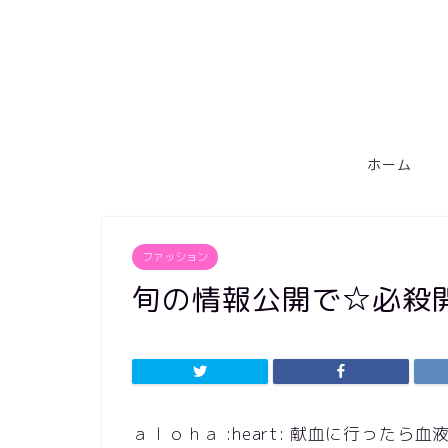
ホーム
ファッション
旬の情報公開で☆必殺
ａｌｏｈａ :heart: 献血に行った