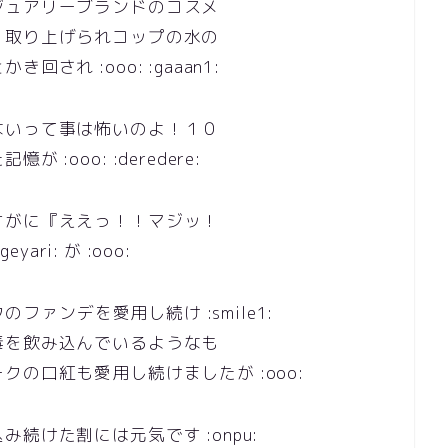
ジュアリーブランドのコスメ
、取り上げられコップの水の
れ :ooo: :gaaan1:
ないって事は怖いのよ！１０
ooo: :deredere:
すがに『ええっ！！マジッ！
ari: が :ooo:
のファンデを愛用し続け :smile1:
毒を飲み込んでいるようなも
の口紅も愛用し続けましたが :ooo:
続けた割には元気です :onpu: