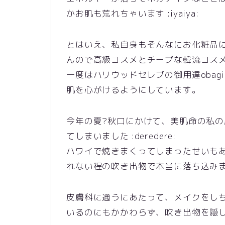
かお肌も荒れちゃいます :iyaiya:
とはいえ、私自身もそんなにお化粧品
んので高級コスメとチープな韓流コス
一度はハリウッドセレブの御用達obag
肌を心がけるようにしています。
今年の夏?秋口にかけて、美肌命の私
てしまいました :deredere:
ハワイで焼きまくってしまったせいも
れない程の吹き出物で本当に落ち込みました
皮膚科に通うにあたって、メイクをし
いるのにもかかわらず、吹き出物を隠したい