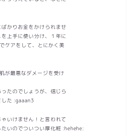
にばかりお金をかけられませ
メを上手に使い分け、１年に
iでケアをして、とにかく美
の肌が最悪なダメージを受け
あったのでしょうが、信じら
 :gaaan3
ちゃいけません！と言われて
のでついつい厚化粧 :hehehe: