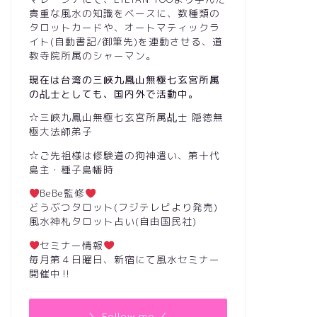
貴重な風水の知識をベースに、数種類の
タロットカードや、オートマティックラ
イト(自動書記/御筆先)を連動させる、道
教寺院所属のシャーマン。
現在は台湾の三峽九鳳山無極七玄宮所属
の乩士としても、国内外で活動中。
☆三峽九鳳山無極七玄宮所属乩士 隠徳無
極大法師弟子
☆ご先祖様は修験道の狗神遣い、第十代
島主・種子島幡時
BeBe監修
どうぶつタロット(フジテレビより発売)
風水神札タロット占い(自由国民社)
セミナー情報
毎月第４日曜日、新宿にて風水セミナー
開催中‼︎
＼ Follow me ／