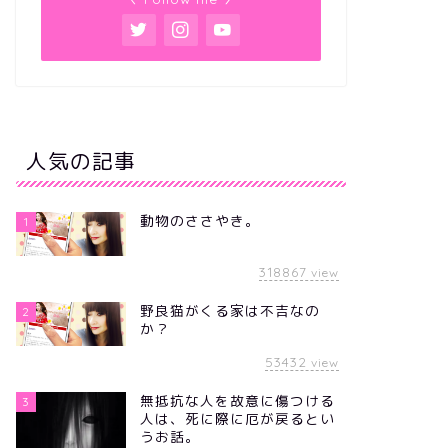
人気の記事
動物のささやき。
1
318867
view
野良猫がくる家は不吉なの
2
か？
53432
view
無抵抗な人を故意に傷つける
3
人は、死に際に厄が戻るとい
うお話。