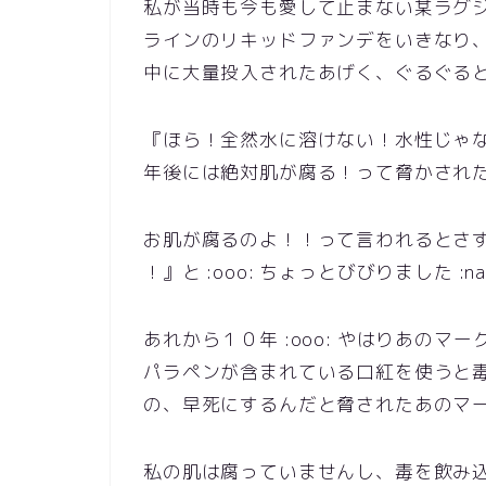
私が当時も今も愛して止まない某ラグ
ラインのリキッドファンデをいきなり
中に大量投入されたあげく、ぐるぐるとかき回さ
『ほら！全然水に溶けない！水性じゃ
年後には絶対肌が腐る！って脅かされた記憶が :
お肌が腐るのよ！！って言われるとさ
！』と :ooo: ちょっとびびりました :nagey
あれから１０年 :ooo: やはりあのマーク
パラペンが含まれている口紅を使うと
の、早死にするんだと脅されたあのマーク
私の肌は腐っていませんし、毒を飲み込み