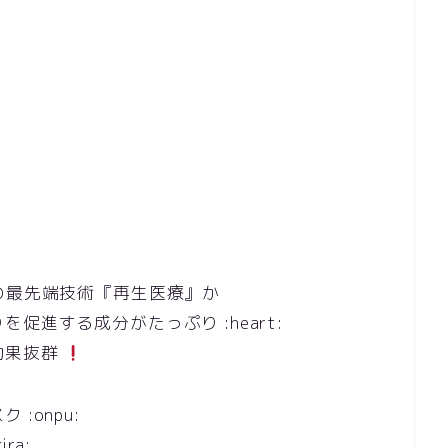
の最先端技術『再生医療』か
進する成分がたっぷり :heart:
効果抜群
:onpu:
ra: