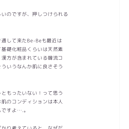
しいのですが、押しつけられる
して来たBe-Beも最近は
て基礎化粧品くらいは天然素
、漢方が含まれている韓流コ
そういうなんか肌に良さそう
）
っともったいない！って思う
お肌のコンディションは本人
ですよ….。
ばかり考えていると、なぜだ