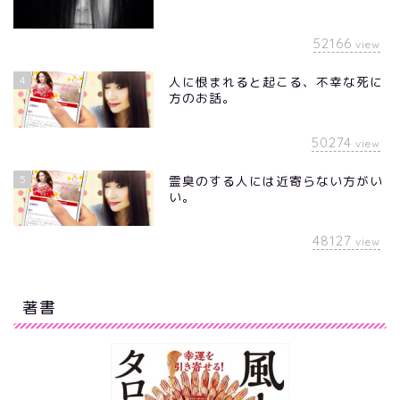
52166
view
4
人に恨まれると起こる、不幸な死に
方のお話。
50274
view
5
霊臭のする人には近寄らない方がい
い。
48127
view
著書