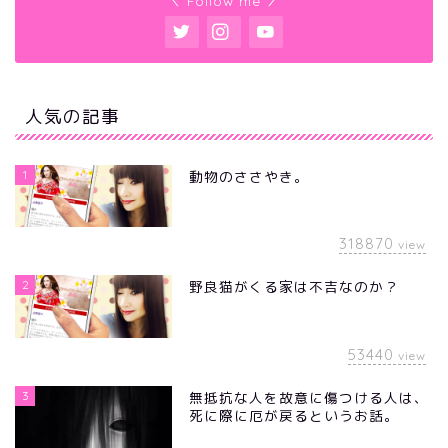
＼ Follow me ／
人気の記事
1
動物のささやき。
318870
view
2
野良猫がくる家は不吉なのか？
53440
view
3
無抵抗な人を故意に傷つける人は、
死に際に厄が戻るというお話。