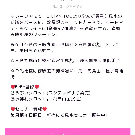
風水師・シャーマン
マレーシアにて、LILIAN TOOより学んだ貴重な風水の
知識をベースに、数種類のタロットカードや、オートマ
ティックライト(自動書記/御筆先)を連動させる、道教
寺院所属のシャーマン。
現在は台湾の三峽九鳳山無極七玄宮所属の乩士として
も、国内外で活動中。
☆三峽九鳳山無極七玄宮所属乩士 隠徳無極大法師弟子
☆ご先祖様は修験道の狗神遣い、第十代島主・種子島幡
時
BeBe監修
どうぶつタロット(フジテレビより発売)
風水神札タロット占い(自由国民社)
セミナー情報
毎月第４日曜日、新宿にて風水セミナー開催中‼︎