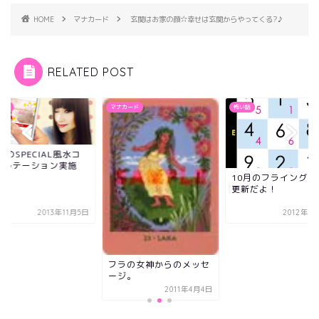
HOME
マナカード
玄関はお家の顔☆幸せは玄関からやってくる?♪
RELATED POST
らせ
マナカード
怖い話
BeのSPECIAL風水コ
サルテーション実施
！
10月のフライングス
更新だよ！
2013年11月5日
2012年1
フラの女神からのメッセ
ージ。
2011年4月4日