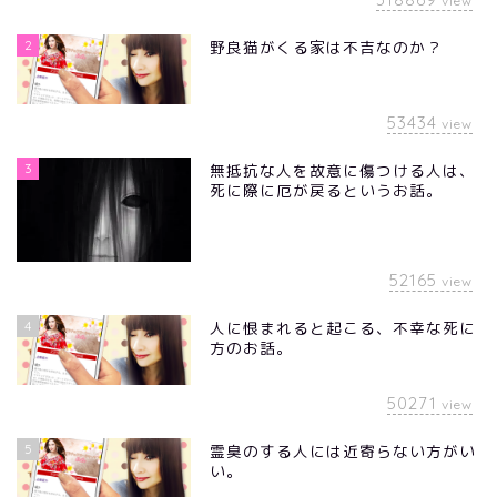
view
2
野良猫がくる家は不吉なのか？
53434
view
3
無抵抗な人を故意に傷つける人は、
死に際に厄が戻るというお話。
52165
view
4
人に恨まれると起こる、不幸な死に
方のお話。
50271
view
5
霊臭のする人には近寄らない方がい
い。