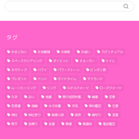
タグ
おまじない
お地蔵様
お掃除
お祓い
スピリチュアル
スペースクリアリング
ダイエット
チョーカー
トイレ
ネガティブ
ハワイ
パワーストーン
ビンボリ君
プレゼント
ペット
ボイドタイム
マナカード
ムーンヒーリング
リング
ルチルクォーツ
ローズクォーツ
九字
占い
地震
夏の怪奇特集
幽霊
恋愛
恋愛運
指輪
水子供養
浮気
無料鑑定
生霊
神社
神社参り
紫微斗数
結界
縁切り
言霊
野芥
金縛り
金運
開運
開運術
電話鑑定