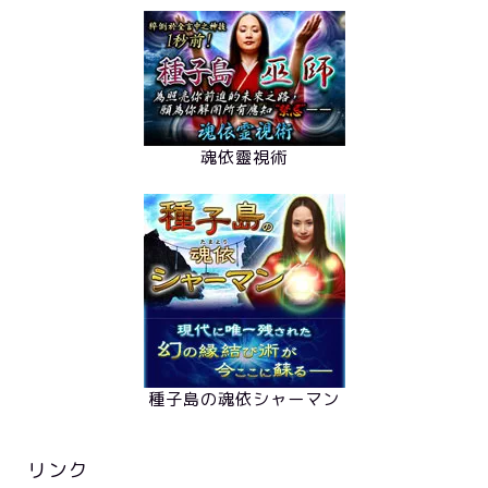
魂依靈視術
種子島の魂依シャーマン
リンク