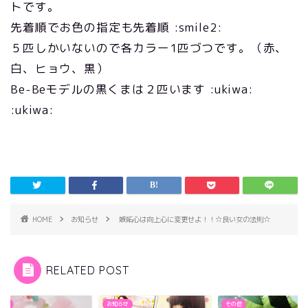
トです。
先着順でお色の指定も先着順 :smile2:
５匹しかいないので各カラー1匹づつです。（赤、
白、ヒョウ、黒）
Be-Beモデルの黒くまは２匹います :ukiwa:
:ukiwa:
HOME
お知らせ
嫉妬心は向上心に変更せよ！！☆良い女の法則☆
RELATED POST
らせ
お知らせ
その他