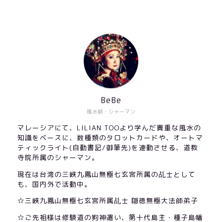
BeBe
風水師・シャーマン
マレーシアにて、LILIAN TOOより学んだ貴重な風水の
知識をベースに、数種類のタロットカードや、オートマ
ティックライト(自動書記/御筆先)を連動させる、道教
寺院所属のシャーマン。
現在は台湾の三峽九鳳山無極七玄宮所属の乩士として
も、国内外で活動中。
☆三峽九鳳山無極七玄宮所属乩士 隠徳無極大法師弟子
☆ご先祖様は修験道の狗神遣い、第十代島主・種子島幡