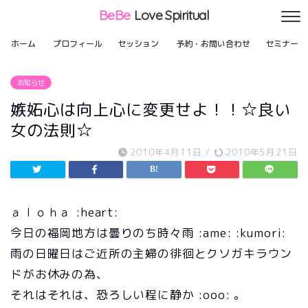
BeBe
Love Spiritual
ホーム
プロフィール
セッション
予約・お問い合わせ
セミナー
お知らせ
嫉妬心は向上心に変更せよ！！☆良い
女の法則☆
2010年4月11日
/
2010年5月21日
ａｌｏｈａ :heart:
今日の福岡地方は曇りのち時々雨 :ame: :kumori:
雨の日曜日はご近所の主婦の徘徊とクソガキラウン
ドがお休みの為、
それはそれは、恐ろしい程に静か :ooo: 。