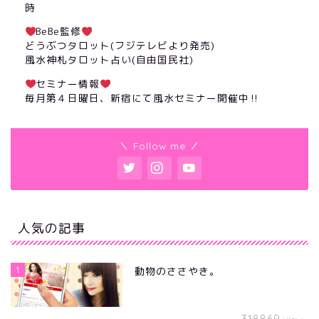
時
BeBe監修
どうぶつタロット(フジテレビより発売)
風水神札タロット占い(自由国民社)
セミナー情報
毎月第４日曜日、新宿にて風水セミナー開催中‼︎
＼ Follow me ／
人気の記事
1
動物のささやき。
318869