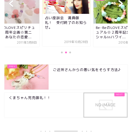
占い座談会 満員御
礼！ 受付終了のお知ら
せ。
BeのLOVEスピリチュ
Be-BeのLOVEスピ
ル３周年企画☆第二
ュアル☆２周年記念
！あなたの恋愛...
シャルInハワイ...
2019年10月28日
2011年3月8日
2010年3
ご近所さんからの悪い気をそらす方法♪
くまちゃん完売御礼！！