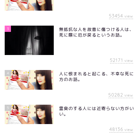
53454
view
3
無抵抗な人を故意に傷つける人は、
死に際に厄が戻るというお話。
52171
view
4
人に恨まれると起こる、不幸な死に
方のお話。
50282
view
5
霊臭のする人には近寄らない方がい
い。
48136
view