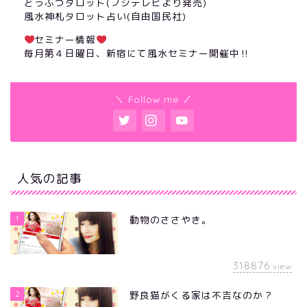
どうぶつタロット(フジテレビより発売)
風水神札タロット占い(自由国民社)
セミナー情報
毎月第４日曜日、新宿にて風水セミナー開催中‼︎
＼ Follow me ／
人気の記事
1
動物のささやき。
318876
view
2
野良猫がくる家は不吉なのか？