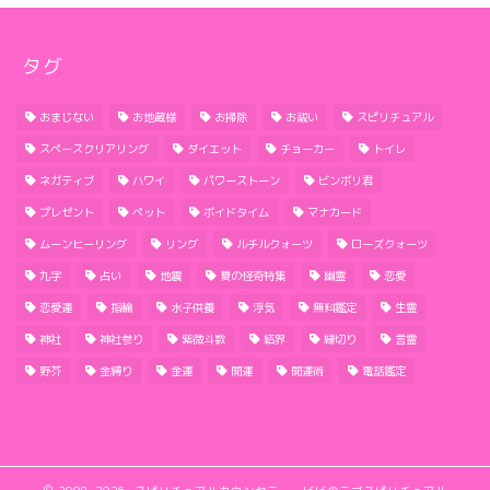
タグ
おまじない
お地蔵様
お掃除
お祓い
スピリチュアル
スペースクリアリング
ダイエット
チョーカー
トイレ
ネガティブ
ハワイ
パワーストーン
ビンボリ君
プレゼント
ペット
ボイドタイム
マナカード
ムーンヒーリング
リング
ルチルクォーツ
ローズクォーツ
九字
占い
地震
夏の怪奇特集
幽霊
恋愛
恋愛運
指輪
水子供養
浮気
無料鑑定
生霊
神社
神社参り
紫微斗数
結界
縁切り
言霊
野芥
金縛り
金運
開運
開運術
電話鑑定