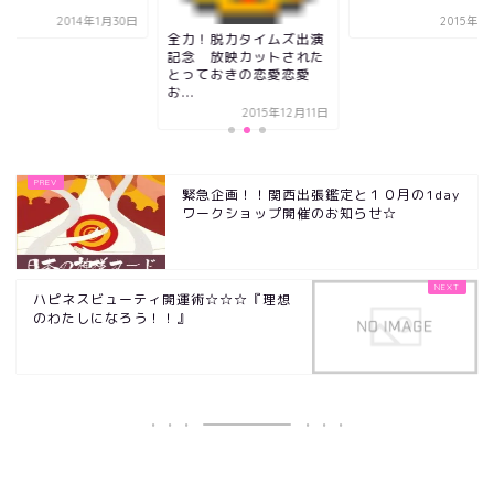
2014年1月30日
2015年7
全力！脱力タイムズ出演
記念 放映カットされた
とっておきの恋愛恋愛
お...
2015年12月11日
緊急企画！！関西出張鑑定と１０月の1day
ワークショップ開催のお知らせ☆
ハピネスビューティ開運術☆☆☆『理想
のわたしになろう！！』