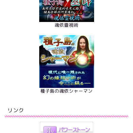
魂依靈視術
種子島の魂依シャーマン
リンク