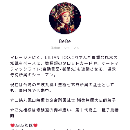
BeBe
風水師・シャーマン
マレーシアにて、LILIAN TOOより学んだ貴重な風水の
知識をベースに、数種類のタロットカードや、オートマ
ティックライト(自動書記/御筆先)を連動させる、道教
寺院所属のシャーマン。
現在は台湾の三峽九鳳山無極七玄宮所属の乩士として
も、国内外で活動中。
☆三峽九鳳山無極七玄宮所属乩士 隠徳無極大法師弟子
☆ご先祖様は修験道の狗神遣い、第十代島主・種子島幡
時
BeBe監修