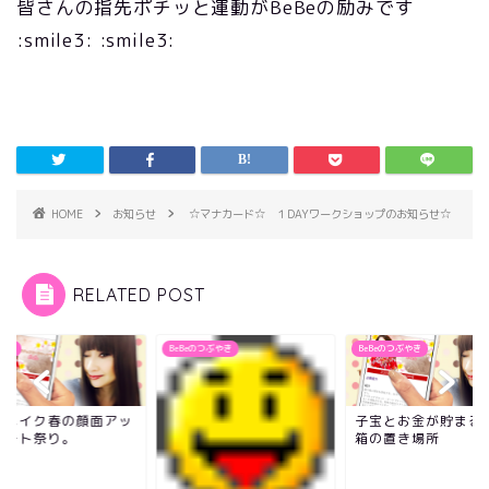
皆さんの指先ポチッと運動がBeBeの励みです
:smile3: :smile3:
HOME
お知らせ
☆マナカード☆ １DAYワークショップのお知らせ☆
RELATED POST
らせ
BeBeのつぶやき
BeBeのつぶやき
水メイク春の顔面アッ
子宝とお金が貯まる
デート祭り。
箱の置き場所