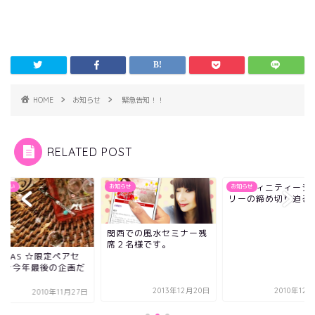
HOME
お知らせ
緊急告知！！
RELATED POST
インフィニティージ
じない
お知らせ
お知らせ
リーの締め切り迫る
関西での風水セミナー残
席２名様です。
'MAS ☆限定ペアセ
ト☆今年最後の企画だ
。
2013年12月20日
2010年12
2010年11月27日