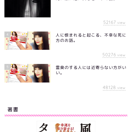
52167
view
4
人に恨まれると起こる、不幸な死に
方のお話。
50276
view
5
霊臭のする人には近寄らない方がい
い。
48128
view
著書