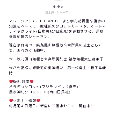
BeBe
風水師・シャーマン
マレーシアにて、LILIAN TOOより学んだ貴重な風水の
知識をベースに、数種類のタロットカードや、オートマ
ティックライト(自動書記/御筆先)を連動させる、道教
寺院所属のシャーマン。
現在は台湾の三峽九鳳山無極七玄宮所属の乩士として
も、国内外で活動中。
☆三峽九鳳山無極七玄宮所属乩士 隠徳無極大法師弟子
☆ご先祖様は修験道の狗神遣い、第十代島主・種子島幡
時
BeBe監修
どうぶつタロット(フジテレビより発売)
風水神札タロット占い(自由国民社)
セミナー情報
毎月第４日曜日、新宿にて風水セミナー開催中‼︎