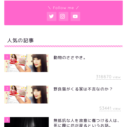
＼ Follow me ／
人気の記事
1
動物のささやき。
318870
view
2
野良猫がくる家は不吉なのか？
53441
view
3
無抵抗な人を故意に傷つける人は、
死に際に厄が戻るというお話。