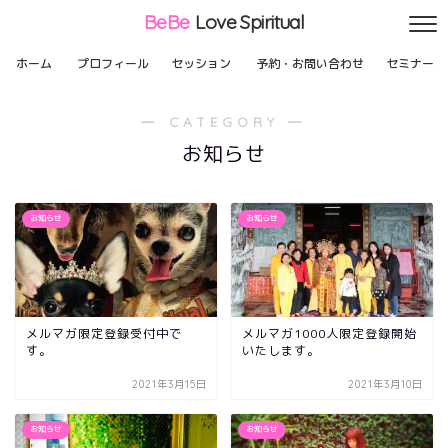
BeBe
Love Spiritual
ホーム
プロフィール
セッション
予約・お問い合わせ
セミナー
― CATEGORY ―
お知らせ
お知らせ
お知らせ
メルマガ限定登録受付中で
メルマガ1000人限定登録開始
す。
いたします。
2021年3月15日
2021年3月10日
お知らせ
お知らせ