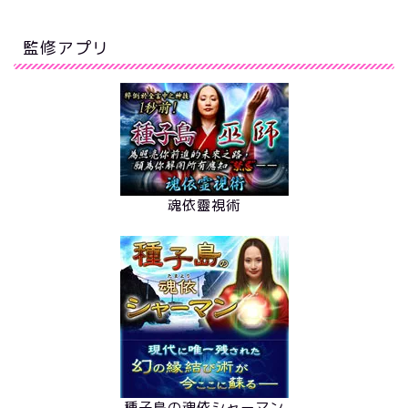
監修アプリ
魂依靈視術
種子島の魂依シャーマン