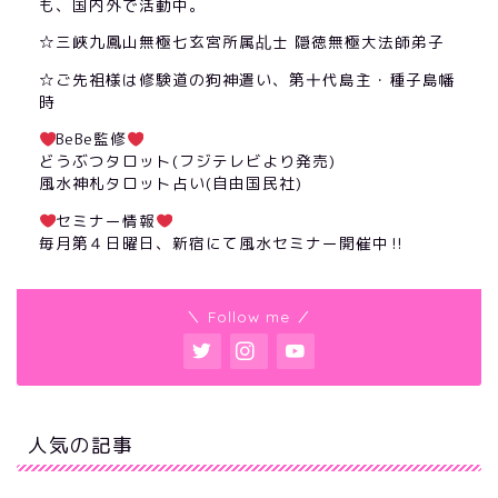
も、国内外で活動中。
☆三峽九鳳山無極七玄宮所属乩士 隠徳無極大法師弟子
☆ご先祖様は修験道の狗神遣い、第十代島主・種子島幡
時
BeBe監修
どうぶつタロット(フジテレビより発売)
風水神札タロット占い(自由国民社)
セミナー情報
毎月第４日曜日、新宿にて風水セミナー開催中‼︎
＼ Follow me ／
人気の記事