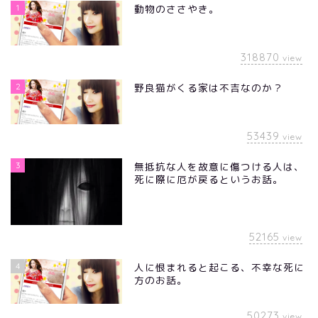
1
動物のささやき。
318870
view
2
野良猫がくる家は不吉なのか？
53439
view
3
無抵抗な人を故意に傷つける人は、
死に際に厄が戻るというお話。
52165
view
4
人に恨まれると起こる、不幸な死に
方のお話。
50273
view