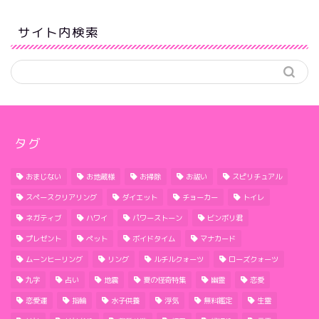
サイト内検索
タグ
おまじない
お地蔵様
お掃除
お祓い
スピリチュアル
スペースクリアリング
ダイエット
チョーカー
トイレ
ネガティブ
ハワイ
パワーストーン
ビンボリ君
プレゼント
ペット
ボイドタイム
マナカード
ムーンヒーリング
リング
ルチルクォーツ
ローズクォーツ
九字
占い
地震
夏の怪奇特集
幽霊
恋愛
恋愛運
指輪
水子供養
浮気
無料鑑定
生霊