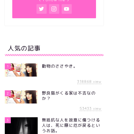
資以外に足りないもの・・・
の常識。
2011年3月27日
2009年3月11
人気の記事
動物のささやき。
1
318868
view
野良猫がくる家は不吉なの
2
か？
53433
view
無抵抗な人を故意に傷つける
3
人は、死に際に厄が戻るとい
うお話。