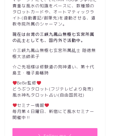
貴重な風水の知識をベースに、数種類の
タロットカードや、オートマティックラ
イト(自動書記/御筆先)を連動させる、道
教寺院所属のシャーマン。
現在は台湾の三峽九鳳山無極七玄宮所属
の乩士としても、国内外で活動中。
☆三峽九鳳山無極七玄宮所属乩士 隠徳無
極大法師弟子
☆ご先祖様は修験道の狗神遣い、第十代
島主・種子島幡時
BeBe監修
どうぶつタロット(フジテレビより発売)
風水神札タロット占い(自由国民社)
セミナー情報
金運アップのおまじない
の他
その他
毎月第４日曜日、新宿にて風水セミナー
開催中‼︎
＼ Follow me ／