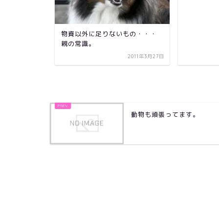
・・・だっ
よ。
物資以外に足りないもの・・・
親の常識。
2010年12月4日
2011年3月27日
動物も頑張ってます。