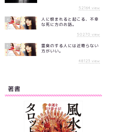
52164
view
人に恨まれると起こる、不幸
4
な死に方のお話。
50270
view
霊臭のする人には近寄らない
5
方がいい。
48123
view
著書