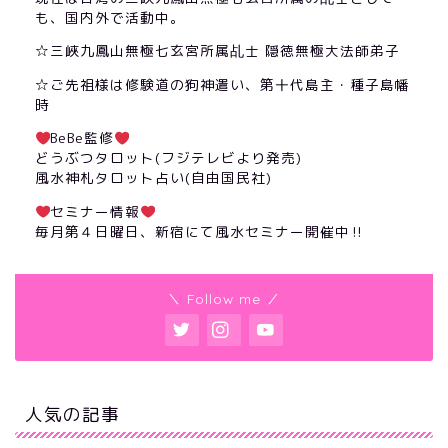
も、国内外で活動中。
☆三峽九鳳山無極七玄宮所属乩士 隠徳無極大法師弟子
☆ご先祖様は修験道の狗神遣い、第十代島主・種子島幡
時
BeBe監修
どうぶつタロット(フジテレビより発売)
風水神札タロット占い(自由国民社)
セミナー情報
毎月第４日曜日、新宿にて風水セミナー開催中‼︎
＼ Follow me ／
人気の記事