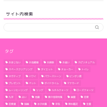
サイト内検索
タグ
おまじない
お地蔵様
お掃除
お祓い
スピリチュアル
スペースクリアリング
ダイエット
チョーカー
トイレ
ネガティブ
ハワイ
パワーストーン
ビンボリ君
プレゼント
ペット
ボイドタイム
マナカード
ムーンヒーリング
リング
ルチルクォーツ
ローズクォーツ
九字
占い
地震
夏の怪奇特集
幽霊
恋愛
恋愛運
指輪
水子供養
浮気
無料鑑定
生霊