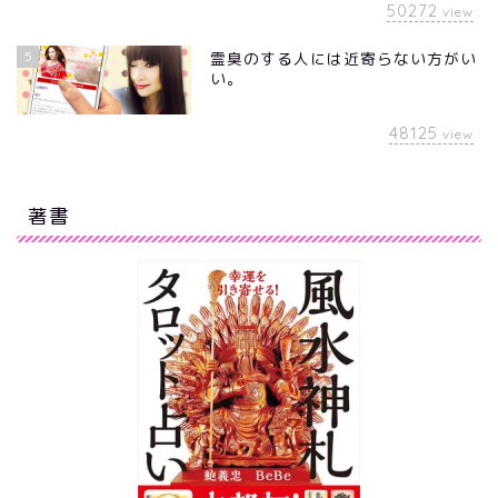
50272
view
5
霊臭のする人には近寄らない方がい
い。
48125
view
著書