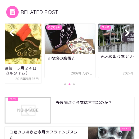
RELATED POST
イ
おまじない
未分類
死人の出る家シリー
☆復縁の魔術☆
oha通信 ５月２４日
ローカルタイム）
2009年7月9日
2024年1
2015年5月25日
野良猫がくる家は不吉なのか？
日曜のお掃除と今月のフライングスター
☆