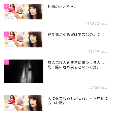
1
動物のささやき。
318870
view
2
野良猫がくる家は不吉なのか？
53439
view
3
無抵抗な人を故意に傷つける人は、
死に際に厄が戻るというお話。
52165
view
4
人に恨まれると起こる、不幸な死に
方のお話。