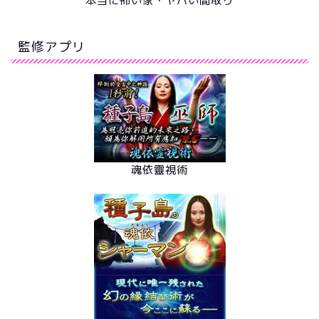
本当に怖い家・ヤバい間取り
監修アプリ
魂依靈視術