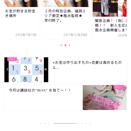
宝とお金が貯まる貯金
２月の特別企画、福岡エ
の置き場所
リア限定★風水監修★
受付終了。
緊急企画！（祝）合
格！！ 新入生応援
風水企画開催します
2015年7月11日
2017年12月28日
2019年
⭐︎お金は作り出すもの⭐︎恋愛は高めるもの
&...
今月は講談社の”With” を見て〜！！