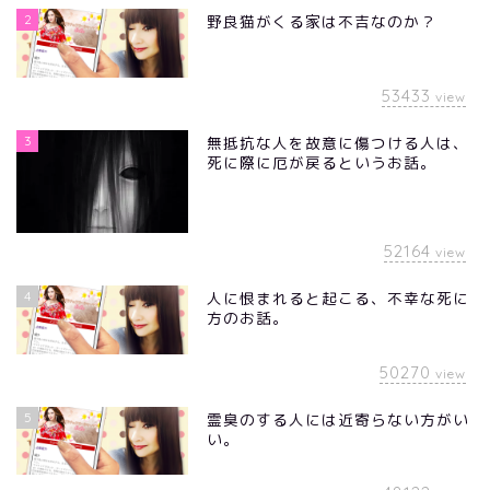
2
野良猫がくる家は不吉なのか？
53433
view
3
無抵抗な人を故意に傷つける人は、
死に際に厄が戻るというお話。
52164
view
4
人に恨まれると起こる、不幸な死に
方のお話。
50270
view
5
霊臭のする人には近寄らない方がい
い。