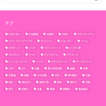
タグ
おまじない
お地蔵様
お掃除
お祓い
スピリチュアル
スペースクリアリング
ダイエット
チョーカー
トイレ
ネガティブ
ハワイ
パワーストーン
ビンボリ君
プレゼント
ペット
ボイドタイム
マナカード
ムーンヒーリング
リング
ルチルクォーツ
ローズクォーツ
九字
占い
地震
夏の怪奇特集
幽霊
恋愛
恋愛運
指輪
水子供養
浮気
無料鑑定
生霊
神社
神社参り
紫微斗数
結界
縁切り
言霊
野芥
金縛り
金運
開運
開運術
電話鑑定