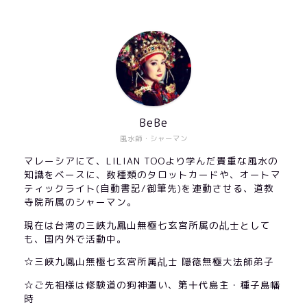
BeBe
風水師・シャーマン
マレーシアにて、LILIAN TOOより学んだ貴重な風水の
知識をベースに、数種類のタロットカードや、オートマ
ティックライト(自動書記/御筆先)を連動させる、道教
寺院所属のシャーマン。
現在は台湾の三峽九鳳山無極七玄宮所属の乩士として
も、国内外で活動中。
☆三峽九鳳山無極七玄宮所属乩士 隠徳無極大法師弟子
☆ご先祖様は修験道の狗神遣い、第十代島主・種子島幡
時