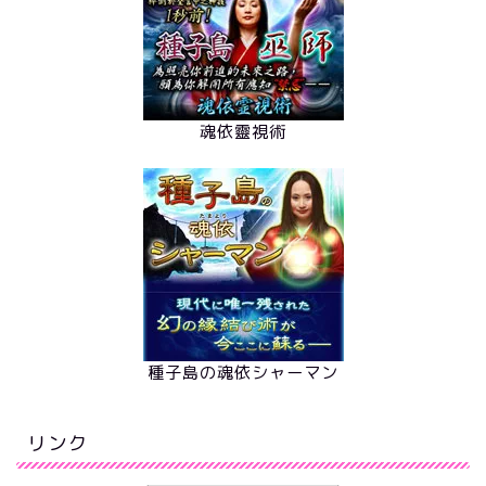
魂依靈視術
種子島の魂依シャーマン
リンク