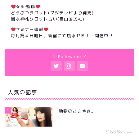
BeBe監修
どうぶつタロット(フジテレビより発売)
風水神札タロット占い(自由国民社)
セミナー情報
毎月第４日曜日、新宿にて風水セミナー開催中‼︎
＼ Follow me ／
人気の記事
1
動物のささやき。
318868
view