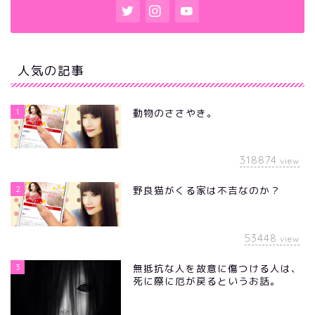
人気の記事
1
動物のささやき。
318874
view
2
野良猫がくる家は不吉なのか？
53448
view
3
無抵抗な人を故意に傷つける人は、
死に際に厄が戻るというお話。