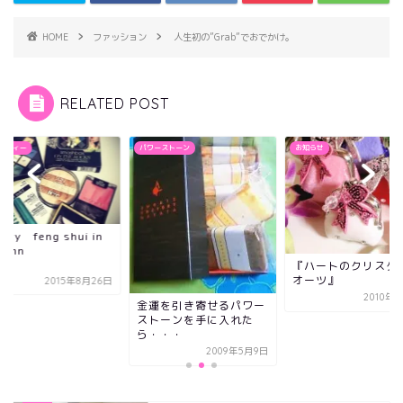
HOME
ファッション
人生初の”Grab”でおでかけ。
RELATED POST
ーティー
パワーストーン
お知らせ
uty feng shui in
tumn
『ハートのクリスタ
オーツ』
2015年8月26日
2010年
金運を引き寄せるパワー
ストーンを手に入れた
ら・・・
2009年5月9日