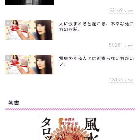
52169
view
4
人に恨まれると起こる、不幸な死に
方のお話。
50281
view
5
霊臭のする人には近寄らない方がい
い。
48133
view
著書