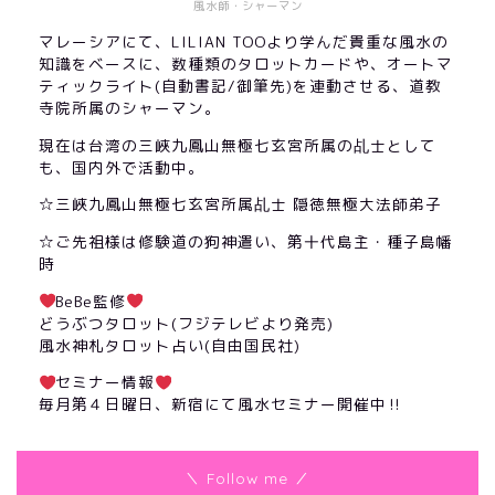
風水師・シャーマン
マレーシアにて、LILIAN TOOより学んだ貴重な風水の
知識をベースに、数種類のタロットカードや、オートマ
ティックライト(自動書記/御筆先)を連動させる、道教
寺院所属のシャーマン。
現在は台湾の三峽九鳳山無極七玄宮所属の乩士として
も、国内外で活動中。
☆三峽九鳳山無極七玄宮所属乩士 隠徳無極大法師弟子
☆ご先祖様は修験道の狗神遣い、第十代島主・種子島幡
時
BeBe監修
どうぶつタロット(フジテレビより発売)
風水神札タロット占い(自由国民社)
セミナー情報
毎月第４日曜日、新宿にて風水セミナー開催中‼︎
＼ Follow me ／