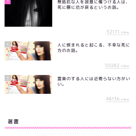
3
無抵抗な人を故意に傷つける人は、
死に際に厄が戻るというお話。
52171
view
4
人に恨まれると起こる、不幸な死に
方のお話。
50282
view
5
霊臭のする人には近寄らない方がい
い。
48136
view
著書