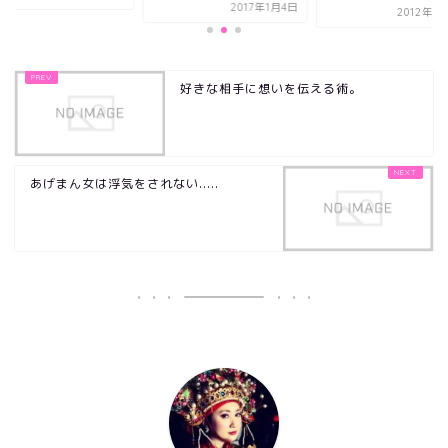
2017年1月4日
2012年3
好きな相手に想いを伝える術。
あげまん女は浮気をされない.....