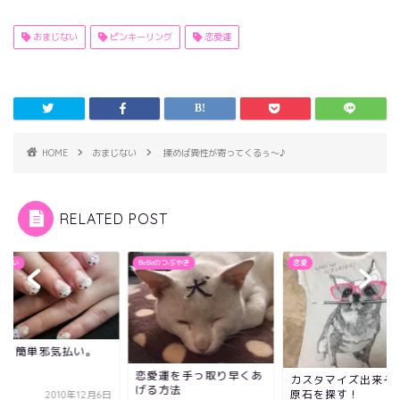
おまじない
ピンキーリング
恋愛運
HOME
おまじない
揉めば異性が寄ってくるぅ～♪
RELATED POST
じない
BeBeのつぶやき
恋愛
家を簡単邪気払い。
恋愛運を手っ取り早くあ
カスタマイズ出来そ
げる方法
原石を探す！
2010年12月6日