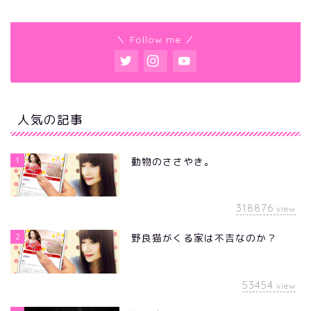
＼ Follow me ／
人気の記事
1
動物のささやき。
318876
view
2
野良猫がくる家は不吉なのか？
53454
view