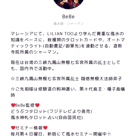
BeBe
風水師・シャーマン
マレーシアにて、LILIAN TOOより学んだ貴重な風水の
知識をベースに、数種類のタロットカードや、オートマ
ティックライト(自動書記/御筆先)を連動させる、道教
寺院所属のシャーマン。
現在は台湾の三峽九鳳山無極七玄宮所属の乩士として
も、国内外で活動中。
☆三峽九鳳山無極七玄宮所属乩士 隠徳無極大法師弟子
☆ご先祖様は修験道の狗神遣い、第十代島主・種子島幡
時
BeBe監修
どうぶつタロット(フジテレビより発売)
風水神札タロット占い(自由国民社)
セミナー情報
毎月第４日曜日、新宿にて風水セミナー開催中‼︎