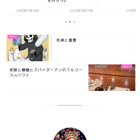
を作ろう♪
2008年4月16日
2010年5月25日
2018年
死神と重曹
老眼と爆睡とスパイダーマンのフルコー
スinハワイ