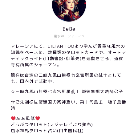
BeBe
風水師・シャーマン
マレーシアにて、LILIAN TOOより学んだ貴重な風水の
知識をベースに、数種類のタロットカードや、オートマ
ティックライト(自動書記/御筆先)を連動させる、道教
寺院所属のシャーマン。
現在は台湾の三峽九鳳山無極七玄宮所属の乩士として
も、国内外で活動中。
☆三峽九鳳山無極七玄宮所属乩士 隠徳無極大法師弟子
☆ご先祖様は修験道の狗神遣い、第十代島主・種子島幡
時
BeBe監修
どうぶつタロット(フジテレビより発売)
風水神札タロット占い(自由国民社)