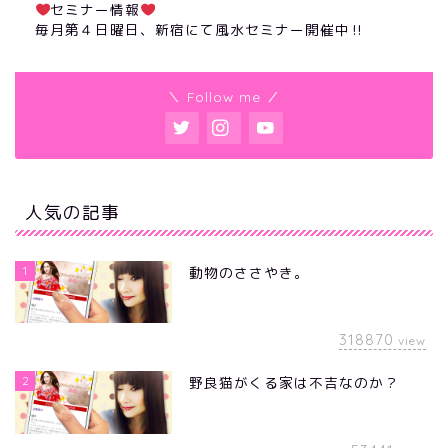
セミナー情報
毎月第４日曜日、新宿にて風水セミナー開催中‼︎
＼ Follow me ／
人気の記事
1
動物のささやき。
318870
view
2
野良猫がくる家は不吉なのか？