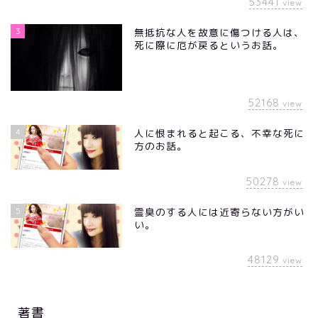
53441
view
3
無抵抗な人を故意に傷つける人は、
死に際に厄が戻るというお話。
52168
view
4
人に恨まれると起こる、不幸な死に
方のお話。
50278
view
5
霊臭のする人には近寄らない方がい
い。
48129
view
著書