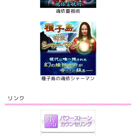
魂依靈視術
種子島の魂依シャーマン
リンク