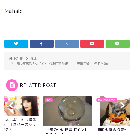
Mahalo
HOME
風水
風水は嘘だ！とアイテムを捨てた結果・・・本当に起こった怖い話。
RELATED POST
じない
風水
BeBeのつぶやき
いエネルギーをお掃除
よう！（スペースクリ
リング）
お家の中に開運ポイント
開眼供養の必要性