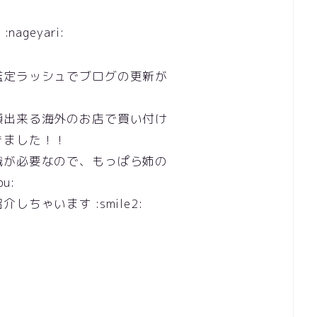
geyari:
鑑定ラッシュでブログの更新が
頼出来る海外のお店で買い付け
きました！！
識が必要なので、もっぱら姉の
u:
ちゃいます :smile2: