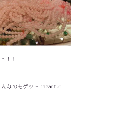
クト！！！
のもゲット :heart2: