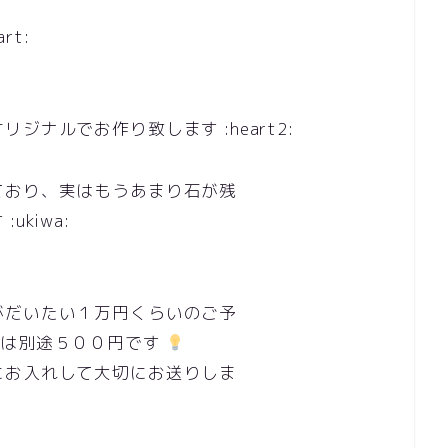
rt:
ナルでお作り致します :heart2:
ており、実はもうあまり石が残
kiwa:
がだいたい１万円くらいのご予
 送料は別途５００円です
にお入れして大切にお送りしま