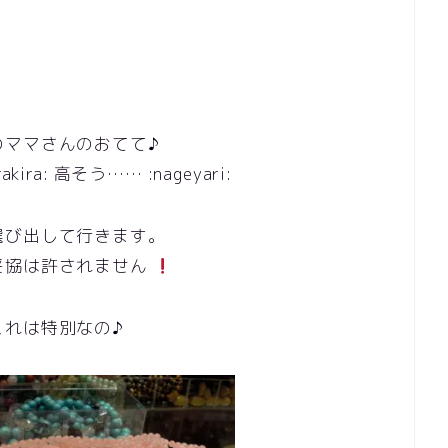
のママさんのおてて♪
a: 高そう…… :nageyari:
選び出して行きます。
妥協は許されません
これは特別なの♪