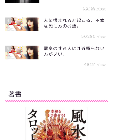
52168
view
人に恨まれると起こる、不幸
4
な死に方のお話。
50280
view
霊臭のする人には近寄らない
5
方がいい。
48131
view
著書