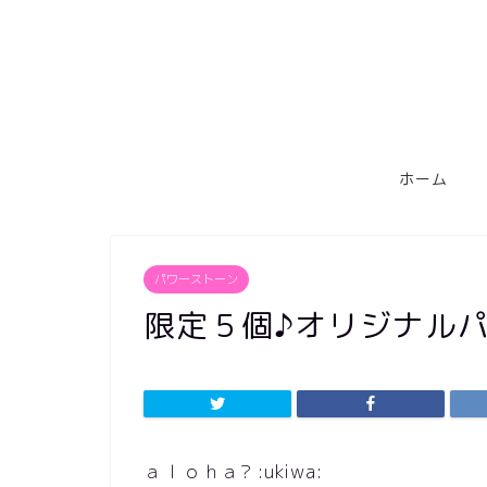
ホーム
パワーストーン
限定５個♪オリジナル
ａｌｏｈａ? :ukiwa: