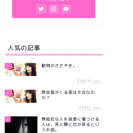
人気の記事
動物のささやき。
1
318874
view
野良猫がくる家は不吉なの
2
か？
53443
view
無抵抗な人を故意に傷つける
3
人は、死に際に厄が戻るとい
うお話。