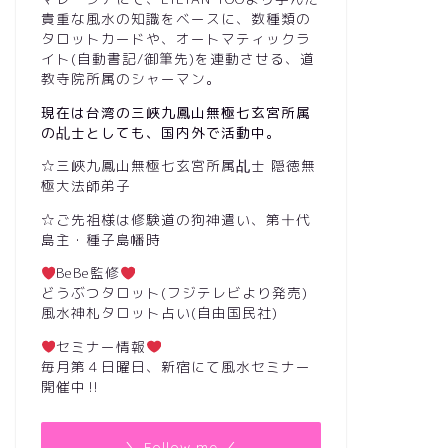
貴重な風水の知識をベースに、数種類の
タロットカードや、オートマティックラ
イト(自動書記/御筆先)を連動させる、道
教寺院所属のシャーマン。
現在は台湾の三峽九鳳山無極七玄宮所属
の乩士としても、国内外で活動中。
☆三峽九鳳山無極七玄宮所属乩士 隠徳無
極大法師弟子
☆ご先祖様は修験道の狗神遣い、第十代
島主・種子島幡時
BeBe監修
どうぶつタロット(フジテレビより発売)
風水神札タロット占い(自由国民社)
セミナー情報
毎月第４日曜日、新宿にて風水セミナー
開催中‼︎
＼ Follow me ／