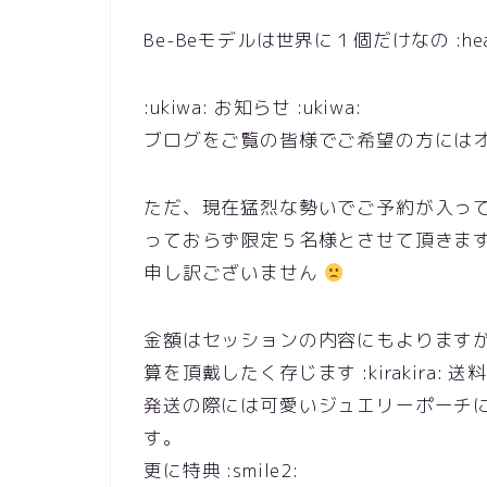
Be-Beモデルは世界に１個だけなの :hea
:ukiwa: お知らせ :ukiwa:
ブログをご覧の皆様でご希望の方にはオリジ
ただ、現在猛烈な勢いでご予約が入っ
っておらず限定５名様とさせて頂きます :u
申し訳ございません
金額はセッションの内容にもよります
算を頂戴したく存じます :kirakira:
発送の際には可愛いジュエリーポーチ
す。
更に特典 :smile2: