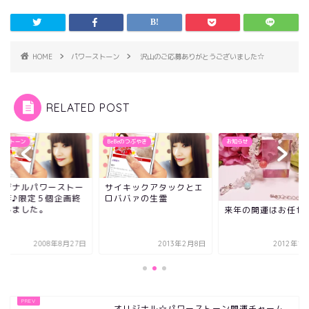
HOME
パワーストーン
沢山のご応募ありがとうございました☆
RELATED POST
ーストーン
BeBeのつぶやき
お知らせ
リジナルパワーストー
サイキックアタックとエ
製作♪限定５個企画終
ロババァの生霊
致しました。
来年の開運はお任せ
2008年8月27日
2013年2月8日
2012年1
オリジナル☆パワーストーン開運チャーム