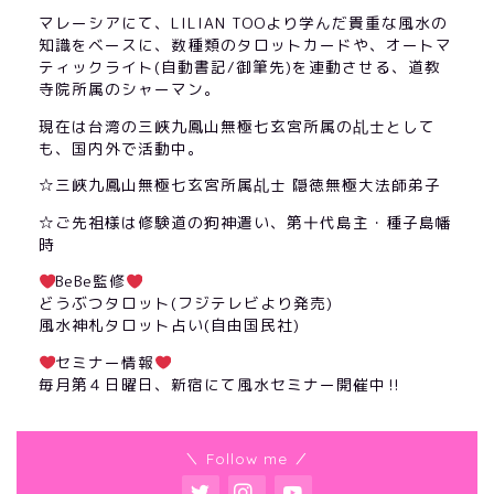
マレーシアにて、LILIAN TOOより学んだ貴重な風水の
知識をベースに、数種類のタロットカードや、オートマ
ティックライト(自動書記/御筆先)を連動させる、道教
寺院所属のシャーマン。
現在は台湾の三峽九鳳山無極七玄宮所属の乩士として
も、国内外で活動中。
☆三峽九鳳山無極七玄宮所属乩士 隠徳無極大法師弟子
☆ご先祖様は修験道の狗神遣い、第十代島主・種子島幡
時
BeBe監修
どうぶつタロット(フジテレビより発売)
風水神札タロット占い(自由国民社)
セミナー情報
毎月第４日曜日、新宿にて風水セミナー開催中‼︎
＼ Follow me ／