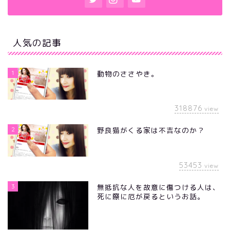
人気の記事
1
動物のささやき。
318876
view
2
野良猫がくる家は不吉なのか？
53453
view
3
無抵抗な人を故意に傷つける人は、
死に際に厄が戻るというお話。