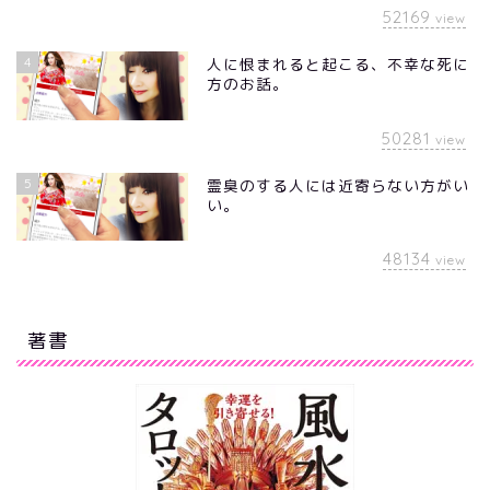
52169
view
4
人に恨まれると起こる、不幸な死に
方のお話。
50281
view
5
霊臭のする人には近寄らない方がい
い。
48134
view
著書