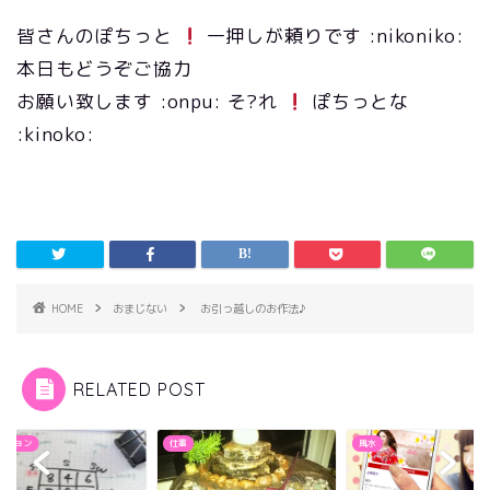
皆さんのぽちっと
一押しが頼りです :nikoniko:
本日もどうぞご協力
お願い致します :onpu: そ?れ
ぽちっとな
:kinoko:
HOME
おまじない
お引っ越しのお作法♪
RELATED POST
ッション
仕事
風水