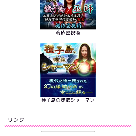
魂依靈視術
種子島の魂依シャーマン
リンク