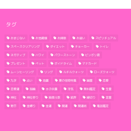
タグ
おまじない
お地蔵様
お掃除
お祓い
スピリチュアル
スペースクリアリング
ダイエット
チョーカー
トイレ
ネガティブ
ハワイ
パワーストーン
ビンボリ君
プレゼント
ペット
ボイドタイム
マナカード
ムーンヒーリング
リング
ルチルクォーツ
ローズクォーツ
九字
占い
地震
夏の怪奇特集
幽霊
恋愛
恋愛運
指輪
水子供養
浮気
無料鑑定
生霊
神社
神社参り
紫微斗数
結界
縁切り
言霊
野芥
金縛り
金運
開運
開運術
電話鑑定