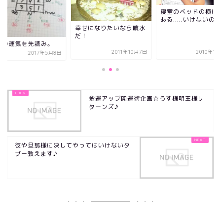
寝室のベッドの横に
ある.....いけないの
幸せになりたいなら噴水
だ！
年の運気を先読み。
2011年10月7日
2010年1
2017年5月8日
金運アップ開運術企画☆うす様明王様リ
ターンズ♪
彼や旦那様に決してやってはいけないタ
ブー教えます♪