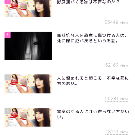
2
野良猫がくる家は不吉なのか？
53448
view
3
無抵抗な人を故意に傷つける人は、
死に際に厄が戻るというお話。
52169
view
4
人に恨まれると起こる、不幸な死に
方のお話。
50281
view
5
霊臭のする人には近寄らない方がい
い。
48133
view