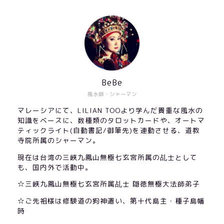
BeBe
風水師・シャーマン
マレーシアにて、LILIAN TOOより学んだ貴重な風水の
知識をベースに、数種類のタロットカードや、オートマ
ティックライト(自動書記/御筆先)を連動させる、道教
寺院所属のシャーマン。
現在は台湾の三峽九鳳山無極七玄宮所属の乩士として
も、国内外で活動中。
☆三峽九鳳山無極七玄宮所属乩士 隠徳無極大法師弟子
☆ご先祖様は修験道の狗神遣い、第十代島主・種子島幡
時