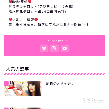
BeBe監修
どうぶつタロット(フジテレビより発売)
風水神札タロット占い(自由国民社)
セミナー情報
毎月第４日曜日、新宿にて風水セミナー開催中‼︎
＼ Follow me ／
人気の記事
1
動物のささやき。
318874
view