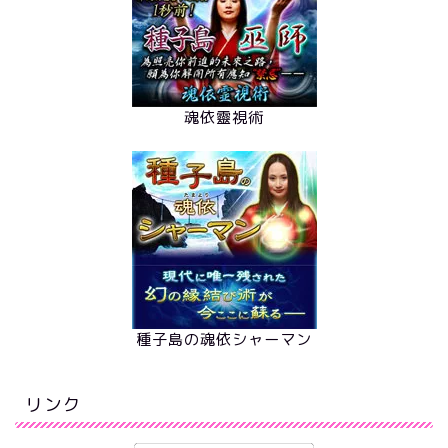
魂依靈視術
種子島の魂依シャーマン
リンク