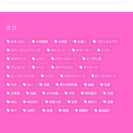
タグ
おまじない
お地蔵様
お掃除
お祓い
スピリチュアル
スペースクリアリング
ダイエット
チョーカー
トイレ
ネガティブ
ハワイ
パワーストーン
ビンボリ君
プレゼント
ペット
ボイドタイム
マナカード
ムーンヒーリング
リング
ルチルクォーツ
ローズクォーツ
九字
占い
地震
夏の怪奇特集
幽霊
恋愛
恋愛運
指輪
水子供養
浮気
無料鑑定
生霊
神社
神社参り
紫微斗数
結界
縁切り
言霊
野芥
金縛り
金運
開運
開運術
電話鑑定