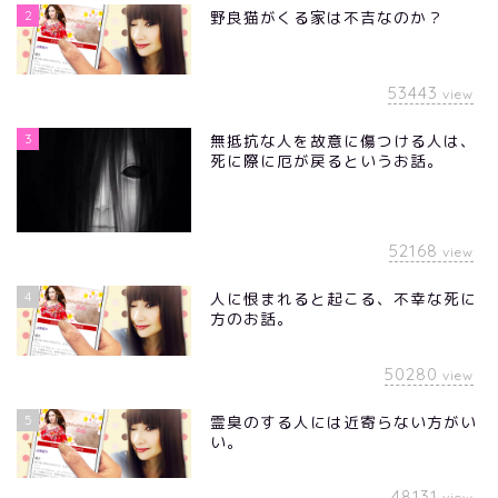
2
野良猫がくる家は不吉なのか？
53443
view
3
無抵抗な人を故意に傷つける人は、
死に際に厄が戻るというお話。
52168
view
4
人に恨まれると起こる、不幸な死に
方のお話。
50280
view
5
霊臭のする人には近寄らない方がい
い。
48131
view