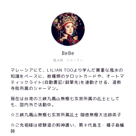
BeBe
風水師・シャーマン
マレーシアにて、LILIAN TOOより学んだ貴重な風水の
知識をベースに、数種類のタロットカードや、オートマ
ティックライト(自動書記/御筆先)を連動させる、道教
寺院所属のシャーマン。
現在は台湾の三峽九鳳山無極七玄宮所属の乩士として
も、国内外で活動中。
☆三峽九鳳山無極七玄宮所属乩士 隠徳無極大法師弟子
☆ご先祖様は修験道の狗神遣い、第十代島主・種子島幡
時