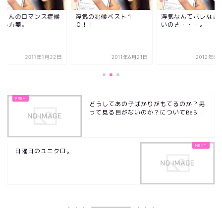
っさんのロマンス症候
浮気の兆候ベスト１
浮気なんてバレなき
の処方箋。
０！！
いのさ・・・。
2011年1月22日
2011年6月21日
2012年8
どうしてあの子ばかりがもてるのか？男
って見る目がないのか？についてBeB...
日曜日のユニクロ。