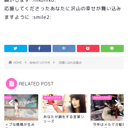
応援してくださったあなたに沢山の幸せが舞い込み
ますように :smile2:
HOME
BeBeのつぶやき
花嫁になれる風水
RELATED POST
Beのつぶやき
BeBeのつぶやき
BeBeのつぶやき
あなたが損をする言葉シ
リーズ
ジティブな感情が生み
今年はメルマガ配信