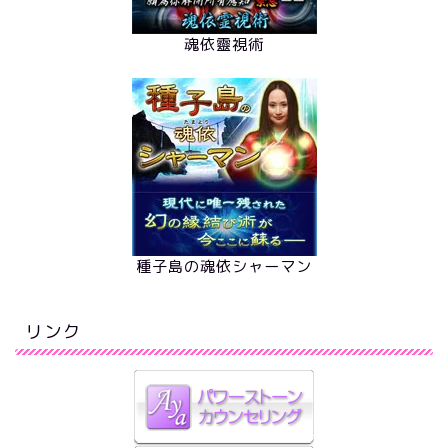
魂依靈視術
種子島の魂依シャーマン
リンク