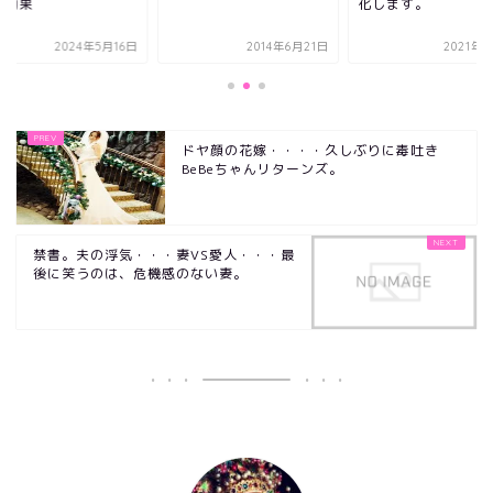
す効果
化します。
2024年5月16日
2014年6月21日
2021年
ドヤ顔の花嫁・・・・久しぶりに毒吐き
BeBeちゃんリターンズ。
禁書。夫の浮気・・・妻VS愛人・・・最
後に笑うのは、危機感のない妻。