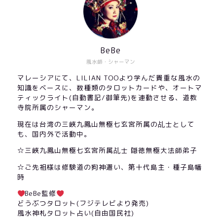
BeBe
風水師・シャーマン
マレーシアにて、LILIAN TOOより学んだ貴重な風水の
知識をベースに、数種類のタロットカードや、オートマ
ティックライト(自動書記/御筆先)を連動させる、道教
寺院所属のシャーマン。
現在は台湾の三峽九鳳山無極七玄宮所属の乩士として
も、国内外で活動中。
☆三峽九鳳山無極七玄宮所属乩士 隠徳無極大法師弟子
☆ご先祖様は修験道の狗神遣い、第十代島主・種子島幡
時
BeBe監修
どうぶつタロット(フジテレビより発売)
風水神札タロット占い(自由国民社)