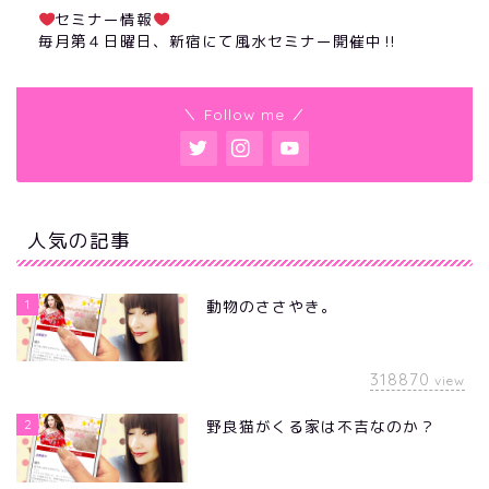
セミナー情報
毎月第４日曜日、新宿にて風水セミナー開催中‼︎
＼ Follow me ／
人気の記事
1
動物のささやき。
318870
view
2
野良猫がくる家は不吉なのか？