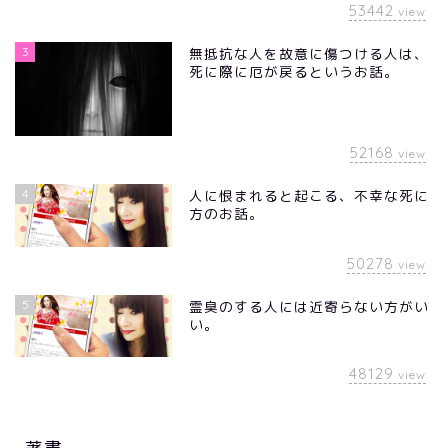
53442
view
3
無抵抗な人を故意に傷つける人は、
死に際に厄が戻るというお話。
52168
view
4
人に恨まれると起こる、不幸な死に
方のお話。
50278
view
5
霊臭のする人には近寄らない方がい
い。
48129
view