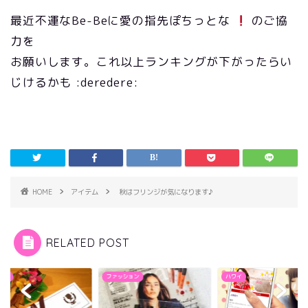
最近不運なBe-Beに愛の指先ぽちっとな
のご協
力を
お願いします。これ以上ランキングが下がったらい
じけるかも :deredere:
HOME
アイテム
秋はフリンジが気になります♪
RELATED POST
らせ
ファッション
ハワイ