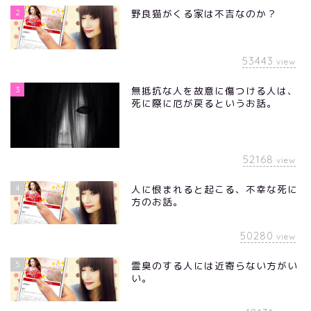
2
野良猫がくる家は不吉なのか？
53443
view
3
無抵抗な人を故意に傷つける人は、
死に際に厄が戻るというお話。
52168
view
4
人に恨まれると起こる、不幸な死に
方のお話。
50280
view
5
霊臭のする人には近寄らない方がい
い。