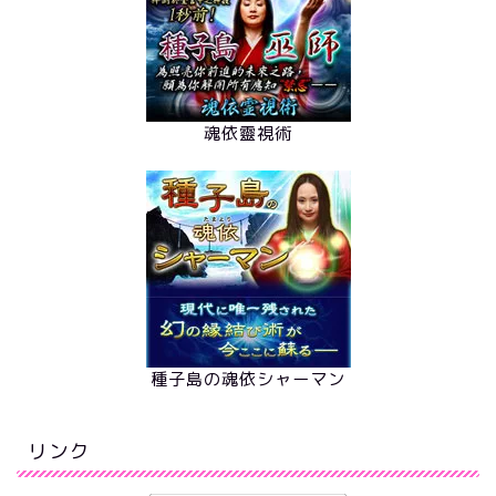
魂依靈視術
種子島の魂依シャーマン
リンク