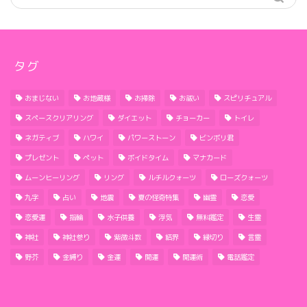
タグ
おまじない
お地蔵様
お掃除
お祓い
スピリチュアル
スペースクリアリング
ダイエット
チョーカー
トイレ
ネガティブ
ハワイ
パワーストーン
ビンボリ君
プレゼント
ペット
ボイドタイム
マナカード
ムーンヒーリング
リング
ルチルクォーツ
ローズクォーツ
九字
占い
地震
夏の怪奇特集
幽霊
恋愛
恋愛運
指輪
水子供養
浮気
無料鑑定
生霊
神社
神社参り
紫微斗数
結界
縁切り
言霊
野芥
金縛り
金運
開運
開運術
電話鑑定