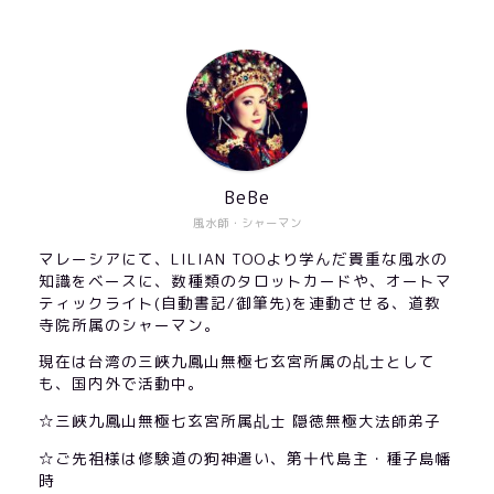
BeBe
風水師・シャーマン
マレーシアにて、LILIAN TOOより学んだ貴重な風水の
知識をベースに、数種類のタロットカードや、オートマ
ティックライト(自動書記/御筆先)を連動させる、道教
寺院所属のシャーマン。
現在は台湾の三峽九鳳山無極七玄宮所属の乩士として
も、国内外で活動中。
☆三峽九鳳山無極七玄宮所属乩士 隠徳無極大法師弟子
☆ご先祖様は修験道の狗神遣い、第十代島主・種子島幡
時