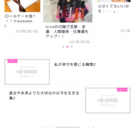
小さくてもいいか
も・・・。
説のロールケーキ見?
た！！☆madame-
lle☆
Ginaの付録で恋愛・金
運・人間関係・仕事運を
2011年1
2010年3月21日
アップ！！
2017年3月7日
私が幸せを感じる瞬間♪
過去や未来よりも大切なのは今を生きる
事♪