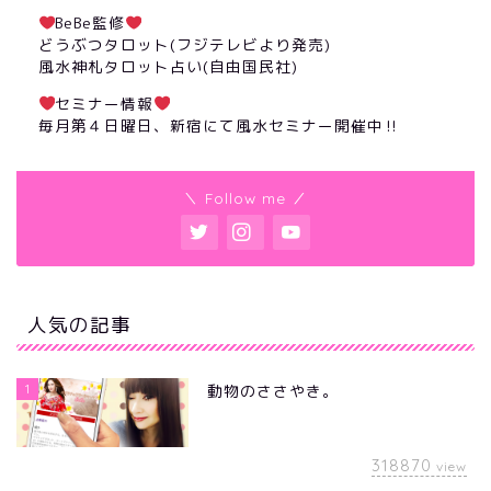
BeBe監修
どうぶつタロット(フジテレビより発売)
風水神札タロット占い(自由国民社)
セミナー情報
毎月第４日曜日、新宿にて風水セミナー開催中‼︎
＼ Follow me ／
人気の記事
1
動物のささやき。
318870
view