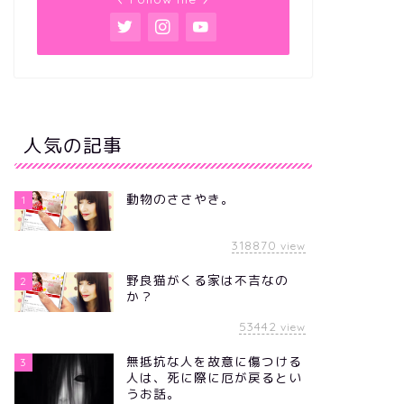
人気の記事
動物のささやき。
1
318870
view
野良猫がくる家は不吉なの
2
か？
53442
view
無抵抗な人を故意に傷つける
3
人は、死に際に厄が戻るとい
うお話。