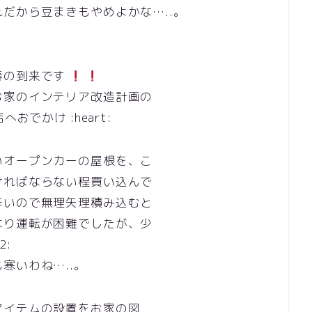
だから豆まきもやめよかな…..。
春の到来です
お家のインテリア改造計画の
おでかけ :heart:
いオープンカーの屋根を、こ
ければならない程買い込んで
辛いので無理矢理積み込むと
なり運転が困難でしたが、少
2:
寒いわね…..。
アイテムの設置をお家の図