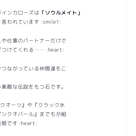
がインカローズは
「ソウルメイト」
れています :smile1:
人や仕事のパートナーだけで
てくれる…… :heart:
でつながっている仲間達をこ
う素敵な伝説をもつ石です。
ズクオーツ』や『クラック水
ピンクオパール』までもが組
す :heart: