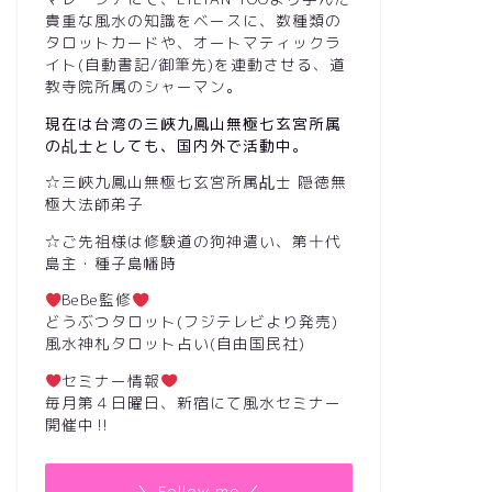
貴重な風水の知識をベースに、数種類の
タロットカードや、オートマティックラ
イト(自動書記/御筆先)を連動させる、道
教寺院所属のシャーマン。
現在は台湾の三峽九鳳山無極七玄宮所属
の乩士としても、国内外で活動中。
☆三峽九鳳山無極七玄宮所属乩士 隠徳無
極大法師弟子
☆ご先祖様は修験道の狗神遣い、第十代
島主・種子島幡時
BeBe監修
どうぶつタロット(フジテレビより発売)
風水神札タロット占い(自由国民社)
セミナー情報
毎月第４日曜日、新宿にて風水セミナー
開催中‼︎
＼ Follow me ／