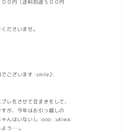
０００円（送料別途５００円
せくださいませ。
ざいます :smile2:
スプレをさせて豆まきをして、
ですが、今年はお引っ越しの
ないし :ooo: :ukiwa:
よう….。