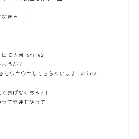
さなきゃ！！
居 :smile2:
しようか？
るとウキウキしてきちゃいます :smile2:
れてあげなくちゃ?！！
のって開運もやって