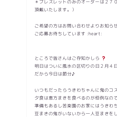
＊ブレスレットのみのオーダーは２７
頂戴いたします。）
ご希望の方はお問い合わせよりお知ら
ご応募お待ちしています :heart:
ところで皆さんはご存知かしら
明日はついに風水の区切りの日２月４日でご
だから今日は節分♪
いつもだったらうきわちゃんに鬼のコ
夕食は恵方まきを食べるのが恒例なの
準備もあるし苦楽園のお家にはうきわちゃんはい
豆まきの鬼がいないから一人豆まきをし