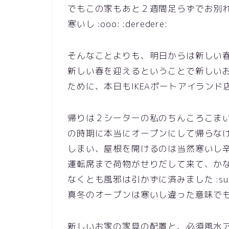
でもこの家もあと２週間足らずでお別れ
寒いし :ooo: :deredere:
そんなことよりも、明日からは新しい
新しい春を迎えるということで新しい
ために、本日もIKEAポートアイランド店へ
帰りは２シーターの私のちんころこま
の時期に本当にオープンにして帰らな
しまい、屋根を開けるのは当然寒いし
運転席まで荷物がせりだして来て、か
なくとも風邪は引かずに済みました :su
真冬のオープンは寒いし違った意味でも
新しいお家の家具の配置と、必須風水