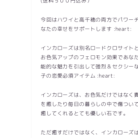
(送料５００円込み）
今回はハワイと高千穂の両方でパワー
なたの幸せをサポートします :heart:
インカローズは別名ロードクロサイト
お色気アップのフェロモン効果であな
能的な魅力を引出して強烈＆セクシー
子の恋愛必須アイテム :heart:
インカローズは、お色気だけではなく
を癒したり毎日の暮らしの中で傷つい
癒してくれるとても優しい石です。
ただ癒すだけではなく、インカローズ