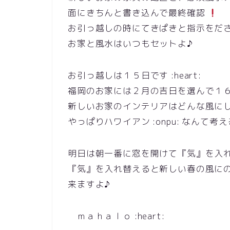
面にきちんと書き込んで最終確認
お引っ越しの時にてきぱきと指示をだ
お家と風水はいつもセットよ♪
お引っ越しは１５日です :heart:
福岡のお家には２月の吉日を選んで１６日に入
新しいお家のインテリアはどんな風に
やっぱりハワイアン :onpu: なんて考え
明日は朝一番に窓を開けて『気』を入
『気』を入れ替えると新しい春の風に
来ますよ♪
ｍａｈａｌｏ :heart: