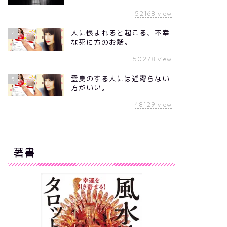
52168
view
人に恨まれると起こる、不幸
4
な死に方のお話。
50278
view
霊臭のする人には近寄らない
5
方がいい。
48129
view
著書