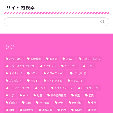
サイト内検索
タグ
おまじない
お地蔵様
お掃除
お祓い
スピリチュアル
スペースクリアリング
ダイエット
チョーカー
トイレ
ネガティブ
ハワイ
パワーストーン
ビンボリ君
プレゼント
ペット
ボイドタイム
マナカード
ムーンヒーリング
リング
ルチルクォーツ
ローズクォーツ
九字
占い
地震
夏の怪奇特集
幽霊
恋愛
恋愛運
指輪
水子供養
浮気
無料鑑定
生霊
神社
神社参り
紫微斗数
結界
縁切り
言霊