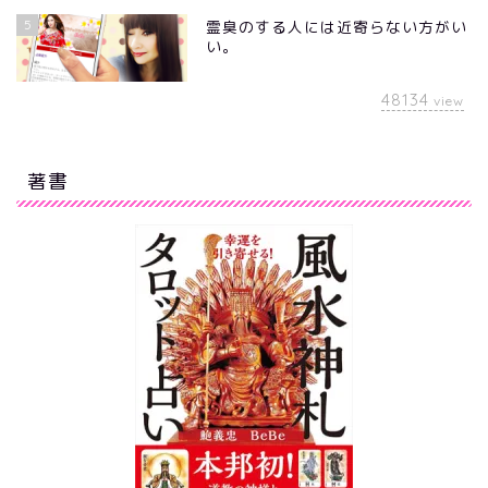
5
霊臭のする人には近寄らない方がい
い。
48134
view
著書