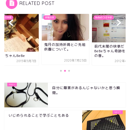
RELATED POST
知らせ
BeBeのつぶやき
BeBeのつぶやき
月の加持祈祷とご先祖
前代未聞の快挙だ！！
養について。
BeBeちゃん奇跡を起こす
の巻。
筆書きちゃんBeBe
2020年7月23日
2012年4月25日
2015年
自分に障害があるんじゃないかと思う瞬
間。
いじめられることで学ぶこともある