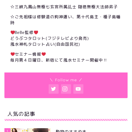
☆三峽九鳳山無極七玄宮所属乩士 隠徳無極大法師弟子
☆ご先祖様は修験道の狗神遣い、第十代島主・種子島幡
時
BeBe監修
どうぶつタロット(フジテレビより発売)
風水神札タロット占い(自由国民社)
セミナー情報
毎月第４日曜日、新宿にて風水セミナー開催中‼︎
＼ Follow me ／
人気の記事
1
動物のささやき。