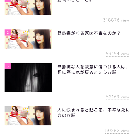
318876
view
2
野良猫がくる家は不吉なのか？
53454
view
3
無抵抗な人を故意に傷つける人は、
死に際に厄が戻るというお話。
52169
view
4
人に恨まれると起こる、不幸な死に
方のお話。
50282
view