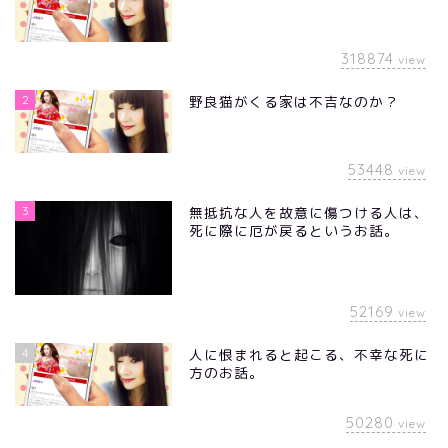
318874
view
2
野良猫がくる家は不吉なのか？
53448
view
3
無抵抗な人を故意に傷つける人は、
死に際に厄が戻るというお話。
52169
view
4
人に恨まれると起こる、不幸な死に
方のお話。
50280
view