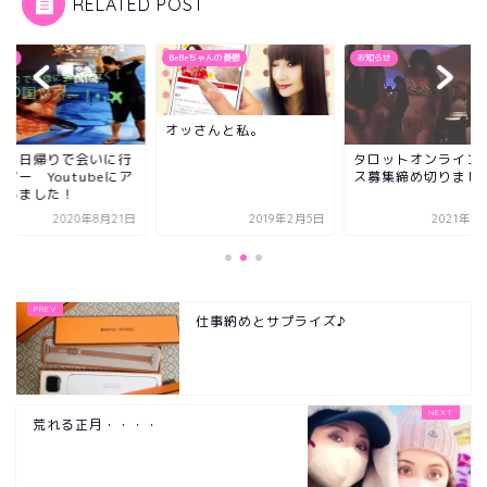
RELATED POST
らせ
BeBeちゃんの憂鬱
お知らせ
オッさんと私。
様に日帰りで会いに行
タロットオンライン
アー Youtubeにア
ス募集締め切りまし
プしました！
2020年8月21日
2019年2月5日
2021年7
仕事納めとサプライズ♪
荒れる正月・・・・