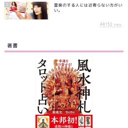
5
霊臭のする人には近寄らない方がい
い。
48132
view
著書