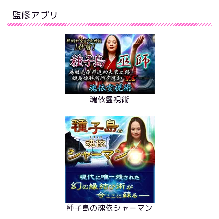
監修アプリ
魂依靈視術
種子島の魂依シャーマン