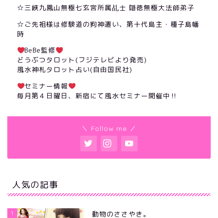
☆三峽九鳳山無極七玄宮所属乩士 隠徳無極大法師弟子
☆ご先祖様は修験道の狗神遣い、第十代島主・種子島幡
時
BeBe監修
どうぶつタロット(フジテレビより発売)
風水神札タロット占い(自由国民社)
セミナー情報
毎月第４日曜日、新宿にて風水セミナー開催中‼︎
＼ Follow me ／
人気の記事
1
動物のささやき。