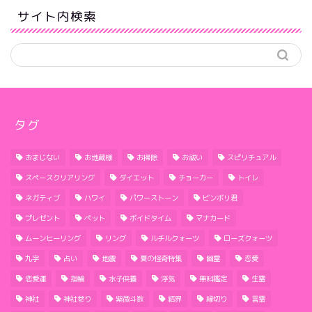
サイト内検索
タグ
おまじない
お地蔵様
お掃除
お祓い
スピリチュアル
スペースクリアリング
ダイエット
チョーカー
トイレ
ネガティブ
ハワイ
パワーストーン
ビンボリ君
プレゼント
ペット
ボイドタイム
マナカード
ムーンヒーリング
リング
ルチルクォーツ
ローズクォーツ
九字
占い
地震
夏の怪奇特集
幽霊
恋愛
恋愛運
指輪
水子供養
浮気
無料鑑定
生霊
神社
神社参り
紫微斗数
結界
縁切り
言霊