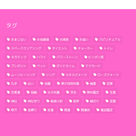
タグ
おまじない
お地蔵様
お掃除
お祓い
スピリチュアル
スペースクリアリング
ダイエット
チョーカー
トイレ
ネガティブ
ハワイ
パワーストーン
ビンボリ君
プレゼント
ペット
ボイドタイム
マナカード
ムーンヒーリング
リング
ルチルクォーツ
ローズクォーツ
九字
占い
地震
夏の怪奇特集
幽霊
恋愛
恋愛運
指輪
水子供養
浮気
無料鑑定
生霊
神社
神社参り
紫微斗数
結界
縁切り
言霊
野芥
金縛り
金運
開運
開運術
電話鑑定