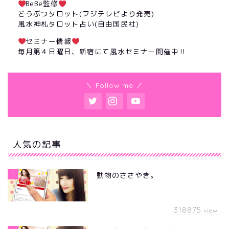
BeBe監修
どうぶつタロット(フジテレビより発売)
風水神札タロット占い(自由国民社)
セミナー情報
毎月第４日曜日、新宿にて風水セミナー開催中‼︎
＼ Follow me ／
人気の記事
1
動物のささやき。
318875
view