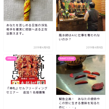
あなたを苦しめる旦那の浮気
相手を確実に地獄へ送る正攻
法教えます。
風水師はAIに仕事を奪われな
いのか？
2019年4月9日
2019年4月9日
お知らせ
BeBeのつぶやき
『神札』セルフリーディング
セミナー 追加１名様募集
緊急企画！ あなたの使命や
この世に生きる意味を知るた
めに・・・。