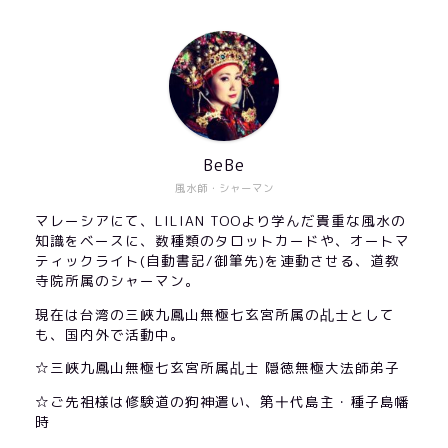
BeBe
風水師・シャーマン
マレーシアにて、LILIAN TOOより学んだ貴重な風水の
知識をベースに、数種類のタロットカードや、オートマ
ティックライト(自動書記/御筆先)を連動させる、道教
寺院所属のシャーマン。
現在は台湾の三峽九鳳山無極七玄宮所属の乩士として
も、国内外で活動中。
☆三峽九鳳山無極七玄宮所属乩士 隠徳無極大法師弟子
☆ご先祖様は修験道の狗神遣い、第十代島主・種子島幡
時