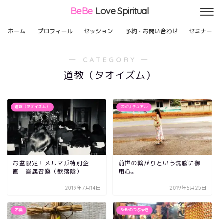
BeBe
Love Spiritual
ホーム
プロフィール
セッション
予約・お問い合わせ
セミナー
― CATEGORY ―
道教（タオイズム）
道教（タオイズム）
スピリチュアル
お盆限定！メルマガ特別企
前世の繋がりという洗脳に御
画 眷属召喚（歓落陰）
用心。
2019年7月14日
2019年6月25日
不倫
BeBeのつぶやき