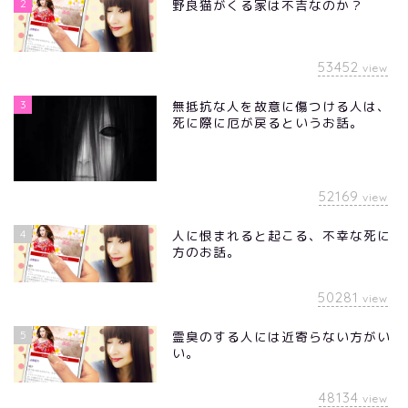
2
野良猫がくる家は不吉なのか？
53452
view
3
無抵抗な人を故意に傷つける人は、
死に際に厄が戻るというお話。
52169
view
4
人に恨まれると起こる、不幸な死に
方のお話。
50281
view
5
霊臭のする人には近寄らない方がい
い。
48134
view