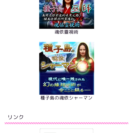
魂依靈視術
種子島の魂依シャーマン
リンク